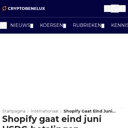
NIEUWS
KOERSEN
RUBRIEKEN
KENNI
▼
▼
▼
Startpagina
Internationaal
Shopify Gaat Eind Juni
Shopify gaat eind juni
USDC-Betalingen
Accepteren