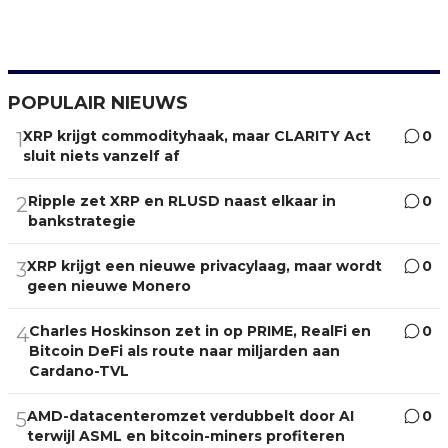
POPULAIR NIEUWS
XRP krijgt commodityhaak, maar CLARITY Act
0
1
sluit niets vanzelf af
Ripple zet XRP en RLUSD naast elkaar in
0
2
bankstrategie
XRP krijgt een nieuwe privacylaag, maar wordt
0
3
geen nieuwe Monero
Charles Hoskinson zet in op PRIME, RealFi en
0
4
Bitcoin DeFi als route naar miljarden aan
Cardano-TVL
AMD-datacenteromzet verdubbelt door AI
0
5
terwijl ASML en bitcoin-miners profiteren