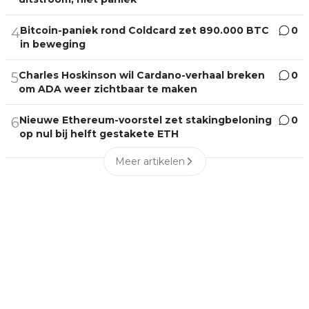
Bitcoin-paniek rond Coldcard zet 890.000 BTC
0
4
in beweging
Charles Hoskinson wil Cardano-verhaal breken
0
5
om ADA weer zichtbaar te maken
Nieuwe Ethereum-voorstel zet stakingbeloning
0
6
op nul bij helft gestakete ETH
Meer artikelen