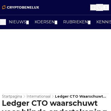
NIEUWS
KOERSEN
RUBRIEKEN
KENNI
▼
▼
▼
Startpagina
Internationaal
Ledger CTO Waarschuwt
Ledger CTO waarschuwt
Voor Blinde Ondertekening