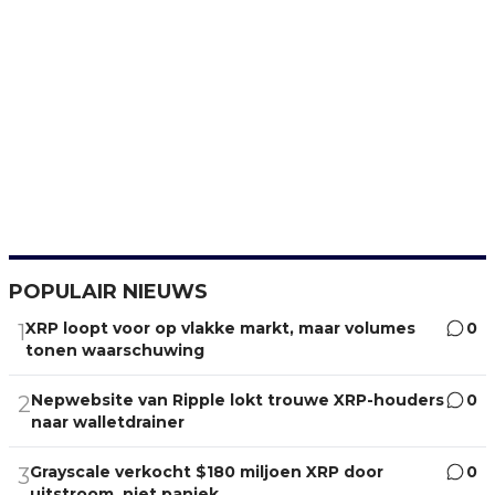
POPULAIR NIEUWS
XRP loopt voor op vlakke markt, maar volumes
0
1
tonen waarschuwing
Nepwebsite van Ripple lokt trouwe XRP-houders
0
2
naar walletdrainer
Grayscale verkocht $180 miljoen XRP door
0
3
uitstroom, niet paniek