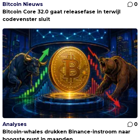
Bitcoin Nieuws
0
Bitcoin Core 32.0 gaat releasefase in terwijl
codevenster sluit
Analyses
0
Bitcoin-whales drukken Binance-instroom naar
hoogste punt in maanden