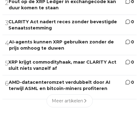
Fout op de XRP Ledger in exchangecode kan
0
2
duur komen te staan
CLARITY Act nadert reces zonder bevestigde
0
3
Senaatsstemming
AI-agents kunnen XRP gebruiken zonder de
0
4
prijs omhoog te duwen
XRP krijgt commodityhaak, maar CLARITY Act
0
5
sluit niets vanzelf af
AMD-datacenteromzet verdubbelt door AI
0
6
terwijl ASML en bitcoin-miners profiteren
Meer artikelen