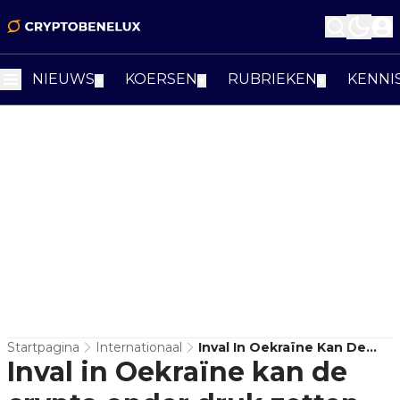
NIEUWS
KOERSEN
RUBRIEKEN
KENNI
▼
▼
▼
Startpagina
Internationaal
Inval In Oekraïne Kan De
Inval in Oekraïne kan de
Crypto Onder Druk Zetten