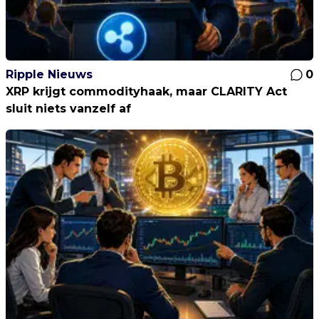
Ripple Nieuws
0
XRP krijgt commodityhaak, maar CLARITY Act
sluit niets vanzelf af