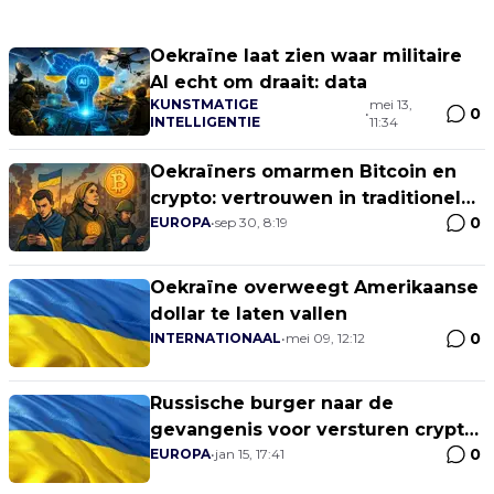
Oekraïne laat zien waar militaire
AI echt om draait: data
KUNSTMATIGE
mei 13,
0
•
INTELLIGENTIE
11:34
Oekraïners omarmen Bitcoin en
crypto: vertrouwen in traditionele
0
financiën wankelt
EUROPA
•
sep 30, 8:19
Oekraïne overweegt Amerikaanse
dollar te laten vallen
0
INTERNATIONAAL
•
mei 09, 12:12
Russische burger naar de
gevangenis voor versturen crypto
0
naar Oekraïne
EUROPA
•
jan 15, 17:41