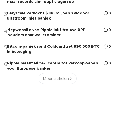
maar recordclaim roept vragen op
Grayscale verkocht $180 miljoen XRP door
0
3
uitstroom, niet paniek
Nepwebsite van Ripple lokt trouwe XRP-
0
4
houders naar walletdrainer
Bitcoin-paniek rond Coldcard zet 890.000 BTC
0
5
in beweging
Ripple maakt MiCA-licentie tot verkoopwapen
0
6
voor Europese banken
Meer artikelen