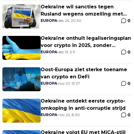
Oekraïne wil sancties tegen
Rusland wegens omzeiling met
0
crypto
EUROPA
•
dec 26, 20:30
Oekraïne onthult legaliseringsplan
voor crypto in 2025, zonder
0
belastingvoordelen
EUROPA
•
dec 13, 5:11
Oost-Europa ziet sterke toename
van crypto en DeFi
0
EUROPA
•
nov 01, 13:27
Oekraïne ontdekt eerste crypto-
omkoping in anti-corruptie strijd
0
EUROPA
•
nov 22, 8:30
Oekraïne volgt EU met MiCA-stijl