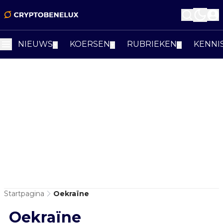
NIEUWS
KOERSEN
RUBRIEKEN
KENNI
▼
▼
▼
Startpagina
Oekraïne
Oekraïne