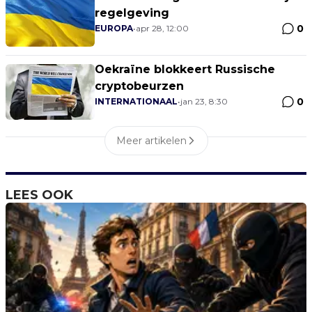
regelgeving
0
EUROPA
•
apr 28, 12:00
Oekraïne blokkeert Russische
cryptobeurzen
0
INTERNATIONAAL
•
jan 23, 8:30
Meer artikelen
LEES OOK