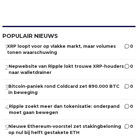
POPULAIR NIEUWS
XRP loopt voor op vlakke markt, maar volumes
0
1
tonen waarschuwing
Nepwebsite van Ripple lokt trouwe XRP-houders
0
2
naar walletdrainer
Bitcoin-paniek rond Coldcard zet 890.000 BTC
0
3
in beweging
Ripple zoekt meer dan tokenisatie: onderpand
0
4
moet gaan bewegen
Nieuwe Ethereum-voorstel zet stakingbeloning
0
5
op nul bij helft gestakete ETH