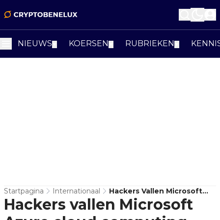
NIEUWS
KOERSEN
RUBRIEKEN
KENNI
▼
▼
▼
Startpagina
Internationaal
Hackers Vallen Microsoft
Hackers vallen Microsoft
Azure Cloud Computing
Services Aan Om