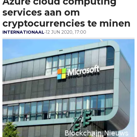
Azure cloud computing
Cryptocurrencies Te Minen
services aan om
cryptocurrencies te minen
INTERNATIONAAL
•
12 JUN 2020, 17:00