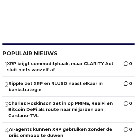
POPULAIR NIEUWS
XRP krijgt commodityhaak, maar CLARITY Act
0
1
sluit niets vanzelf af
Ripple zet XRP en RLUSD naast elkaar in
0
2
bankstrategie
Charles Hoskinson zet in op PRIME, RealFi en
0
3
Bitcoin DeFi als route naar miljarden aan
Cardano-TVL
AI-agents kunnen XRP gebruiken zonder de
0
4
prijs omhoog te duwen