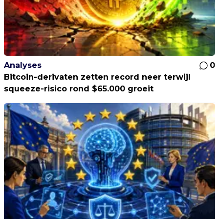
Analyses
0
Bitcoin-derivaten zetten record neer terwijl
squeeze-risico rond $65.000 groeit