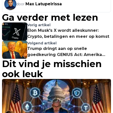
Max Latupeirissa
door
Ga verder met lezen
Vorig artikel
Elon Musk's X wordt alleskunner:
Crypto, betalingen en meer op komst
Volgend artikel
Trump dringt aan op snelle
goedkeuring GENIUS Act: Amerika
Dit vind je misschien
aanstormend leider in crypto?
ook leuk