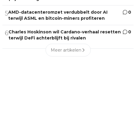
AMD-datacenteromzet verdubbelt door AI
0
5
terwijl ASML en bitcoin-miners profiteren
Charles Hoskinson wil Cardano-verhaal resetten
0
6
terwijl DeFi achterblijft bij rivalen
Meer artikelen