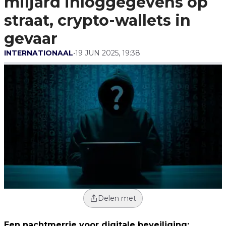
miljard inloggegevens op
Gevaar
straat, crypto-wallets in
gevaar
INTERNATIONAAL
•
19 JUN 2025, 19:38
Delen met
Een nachtmerrie voor digitale beveiliging: