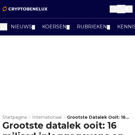
NIEUWS
KOERSEN
RUBRIEKEN
KENNI
▼
▼
▼
Startpagina
Internationaal
Grootste Datalek Ooit: 16
Grootste datalek ooit: 16
Miljard Inloggegevens Op
Straat, Crypto-Wallets In