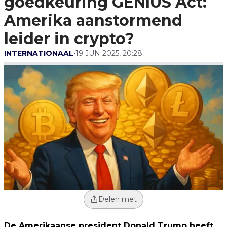
goedkeuring GENIUS Act:
Leider In Crypto?
Amerika aanstormend
leider in crypto?
INTERNATIONAAL
•
19 JUN 2025, 20:28
Delen met
De Amerikaanse president Donald Trump heeft