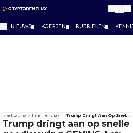
NIEUWS
KOERSEN
RUBRIEKEN
KENNI
▼
▼
▼
Startpagina
Internationaal
Trump Dringt Aan Op Snelle
Trump dringt aan op snelle
Goedkeuring GENIUS Act:
Amerika Aanstormend