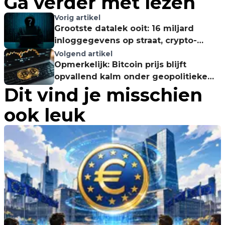
Ga verder met lezen
Vorig artikel
Grootste datalek ooit: 16 miljard
inloggegevens op straat, crypto-
wallets in gevaar
Volgend artikel
Opmerkelijk: Bitcoin prijs blijft
opvallend kalm onder geopolitieke
Dit vind je misschien
onrust, is een uitbraak nabij?
ook leuk