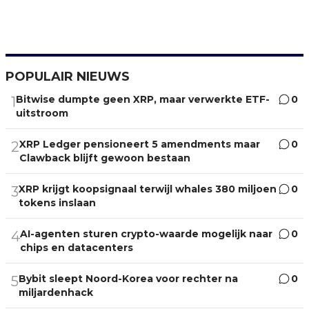
POPULAIR NIEUWS
Bitwise dumpte geen XRP, maar verwerkte ETF-
0
1
uitstroom
XRP Ledger pensioneert 5 amendments maar
0
2
Clawback blijft gewoon bestaan
XRP krijgt koopsignaal terwijl whales 380 miljoen
0
3
tokens inslaan
AI-agenten sturen crypto-waarde mogelijk naar
0
4
chips en datacenters
Bybit sleept Noord-Korea voor rechter na
0
5
miljardenhack