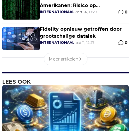
Amerikanen: Risico op
0
identiteitsdiefstal stijgt
INTERNATIONAAL
•
mrt 14, 19:29
Fidelity opnieuw getroffen door
grootschalige datalek
0
INTERNATIONAAL
•
okt 11, 12:27
Meer artikelen
LEES OOK