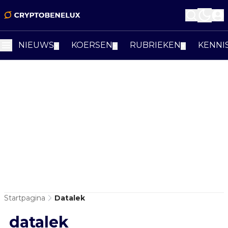
NIEUWS
KOERSEN
RUBRIEKEN
KENNI
▼
▼
▼
Startpagina
Datalek
datalek