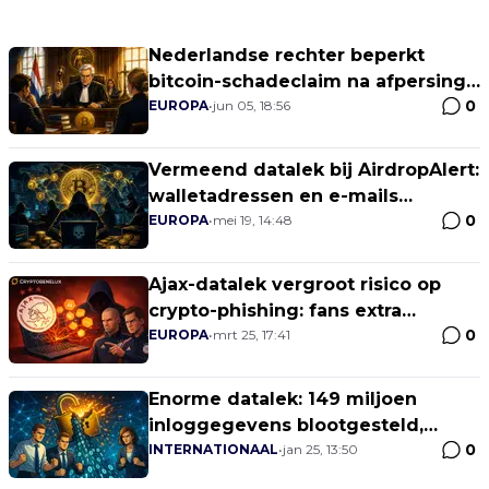
Nederlandse rechter beperkt
bitcoin-schadeclaim na afpersing
0
bij Allekabels
EUROPA
•
jun 05, 18:56
Vermeend datalek bij AirdropAlert:
walletadressen en e-mails
0
genoemd
EUROPA
•
mei 19, 14:48
Ajax-datalek vergroot risico op
crypto-phishing: fans extra
0
kwetsbaar
EUROPA
•
mrt 25, 17:41
Enorme datalek: 149 miljoen
inloggegevens blootgesteld,
0
waaronder 420.000 Binance-
INTERNATIONAAL
•
jan 25, 13:50
accounts