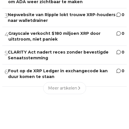
om ADA weer zichtbaar te maken
Nepwebsite van Ripple lokt trouwe XRP-houders
0
3
naar walletdrainer
Grayscale verkocht $180 miljoen XRP door
0
4
uitstroom, niet paniek
CLARITY Act nadert reces zonder bevestigde
0
5
Senaatsstemming
Fout op de XRP Ledger in exchangecode kan
0
6
duur komen te staan
Meer artikelen