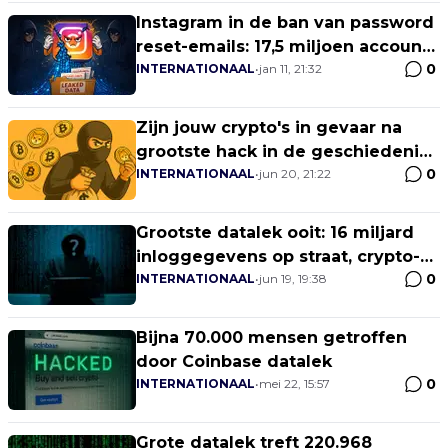
Instagram in de ban van password
reset-emails: 17,5 miljoen accounts
0
in gevaar door datalek
INTERNATIONAAL
•
jan 11, 21:32
Zijn jouw crypto's in gevaar na
grootste hack in de geschiedenis
0
van het internet?
INTERNATIONAAL
•
jun 20, 21:22
Grootste datalek ooit: 16 miljard
inloggegevens op straat, crypto-
0
wallets in gevaar
INTERNATIONAAL
•
jun 19, 19:38
Bijna 70.000 mensen getroffen
door Coinbase datalek
0
INTERNATIONAAL
•
mei 22, 15:57
Grote datalek treft 220.968