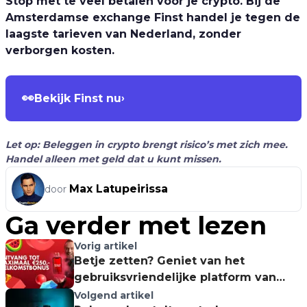
Stop met te veel betalen voor je crypto. Bij de
Amsterdamse exchange Finst handel je tegen de
laagste tarieven van Nederland, zonder
verborgen kosten.
👀
Bekijk Finst nu
›
Let op: Beleggen in crypto brengt risico’s met zich mee.
Handel alleen met geld dat u kunt missen.
Max Latupeirissa
door
Ga verder met lezen
Vorig artikel
Betje zetten? Geniet van het
gebruiksvriendelijke platform van
Circus
Volgend artikel