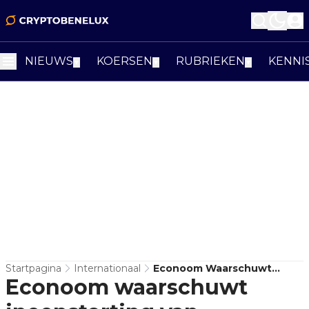
NIEUWS
KOERSEN
RUBRIEKEN
KENNI
▼
▼
▼
Startpagina
Internationaal
Econoom Waarschuwt
Econoom waarschuwt
Ineenstorting Van
Amerikaanse Dollar