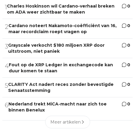
Charles Hoskinson wil Cardano-verhaal breken
0
1
om ADA weer zichtbaar te maken
Cardano noteert Nakamoto-coëfficiënt van 16,
0
2
maar recordclaim roept vragen op
Grayscale verkocht $180 miljoen XRP door
0
3
uitstroom, niet paniek
Fout op de XRP Ledger in exchangecode kan
0
4
duur komen te staan
CLARITY Act nadert reces zonder bevestigde
0
5
Senaatsstemming
Nederland trekt MiCA-macht naar zich toe
0
6
binnen Benelux
Meer artikelen