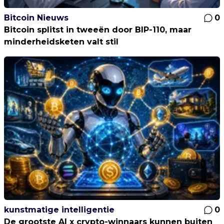
Bitcoin Nieuws
0
Bitcoin splitst in tweeën door BIP-110, maar
minderheidsketen valt stil
kunstmatige intelligentie
0
De grootste AI x crypto-winnaars kunnen buiten