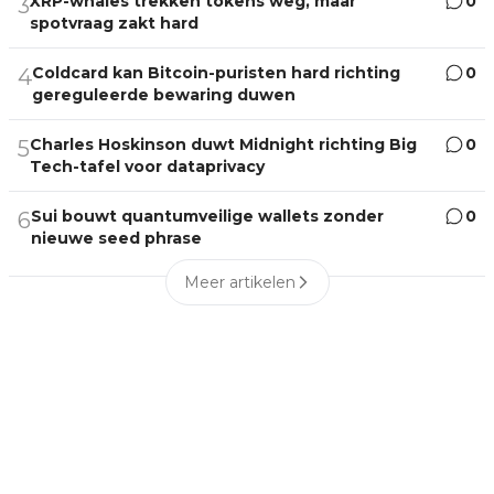
XRP-whales trekken tokens weg, maar
0
3
spotvraag zakt hard
Coldcard kan Bitcoin-puristen hard richting
0
4
gereguleerde bewaring duwen
Charles Hoskinson duwt Midnight richting Big
0
5
Tech-tafel voor dataprivacy
Sui bouwt quantumveilige wallets zonder
0
6
nieuwe seed phrase
Meer artikelen