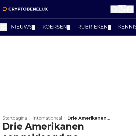
NIEUWS
KOERSEN
RUBRIEKEN
KENNI
▼
▼
▼
Startpagina
Internationaal
Drie Amerikanen
Drie Amerikanen
Aangeklaagd Na
Gewelddadige Crypto-