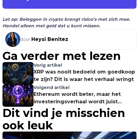
Let op: Beleggen in crypto brengt risico’s met zich mee.
Handel alleen met geld dat u kunt missen.
Heysi Benitez
door
Ga verder met lezen
Vorig artikel
XRP was nooit bedoeld om goedkoop
te zijn? Dit is waar het verhaal wringt
Volgend artikel
Ethereum wordt beter, maar het
investeringsverhaal wordt juist
Dit vind je misschien
moeilijker
ook leuk