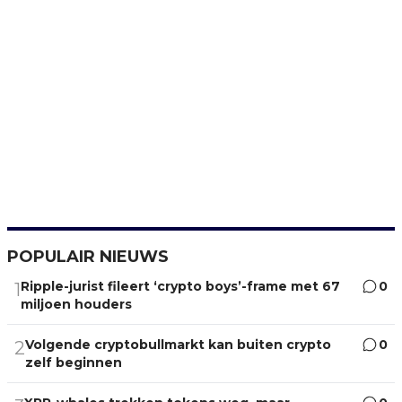
POPULAIR NIEUWS
Ripple-jurist fileert ‘crypto boys’-frame met 67
0
1
miljoen houders
Volgende cryptobullmarkt kan buiten crypto
0
2
zelf beginnen