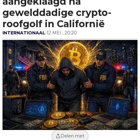
aangeklaagd na
Roofgolf In Californië
gewelddadige crypto-
roofgolf in Californië
INTERNATIONAAL
•
12 MEI , 20:20
Delen met