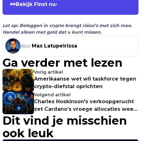
👀
Bekijk Finst nu
›
Let op: Beleggen in crypto brengt risico’s met zich mee.
Handel alleen met geld dat u kunt missen.
Max Latupeirissa
door
Ga verder met lezen
Vorig artikel
Amerikaanse wet wil taskforce tegen
crypto-diefstal oprichten
Volgend artikel
Charles Hoskinson's verkoopgerucht
zet Cardano’s vroege allocaties weer
Dit vind je misschien
centraal
ook leuk