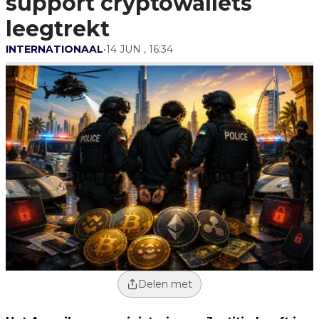
support cryptowallets
leegtrekt
INTERNATIONAAL
•
14 JUN , 16:34
Delen met