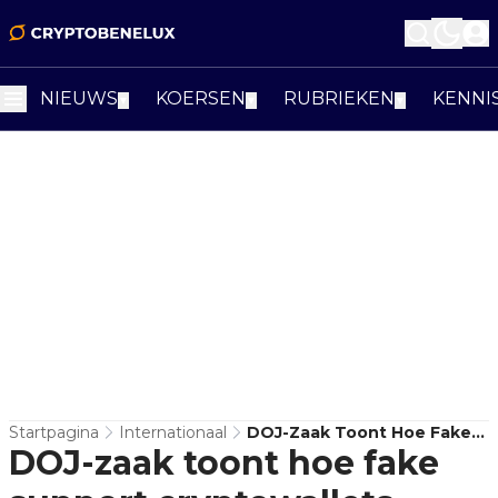
NIEUWS
KOERSEN
RUBRIEKEN
KENNI
▼
▼
▼
Startpagina
Internationaal
DOJ-Zaak Toont Hoe Fake
DOJ-zaak toont hoe fake
Support Cryptowallets
Leegtrekt