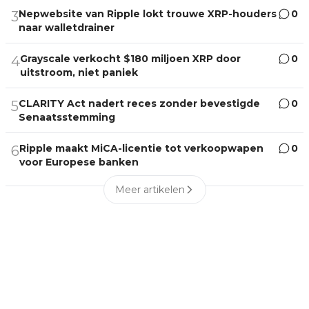
Nepwebsite van Ripple lokt trouwe XRP-houders
0
3
naar walletdrainer
Grayscale verkocht $180 miljoen XRP door
0
4
uitstroom, niet paniek
CLARITY Act nadert reces zonder bevestigde
0
5
Senaatsstemming
Ripple maakt MiCA-licentie tot verkoopwapen
0
6
voor Europese banken
Meer artikelen