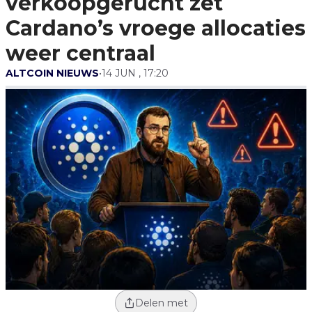
verkoopgerucht zet
Allocaties Weer Centraal
Cardano’s vroege allocaties
weer centraal
ALTCOIN NIEUWS
•
14 JUN , 17:20
Delen met