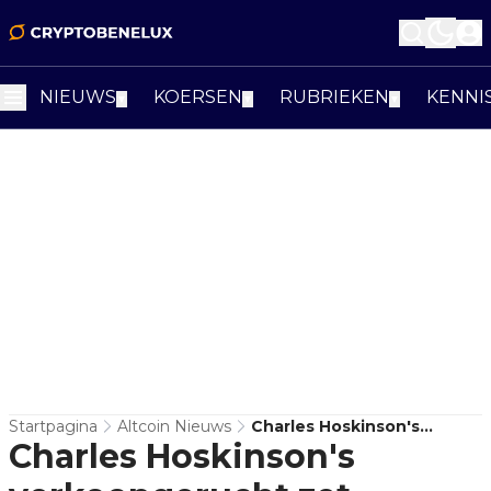
NIEUWS
KOERSEN
RUBRIEKEN
KENNI
▼
▼
▼
Startpagina
Altcoin Nieuws
Charles Hoskinson's
Charles Hoskinson's
Verkoopgerucht Zet
Cardano’s Vroege