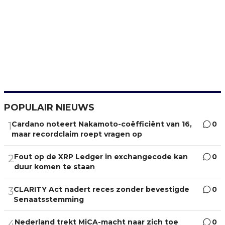
POPULAIR NIEUWS
Cardano noteert Nakamoto-coëfficiënt van 16,
0
1
maar recordclaim roept vragen op
Fout op de XRP Ledger in exchangecode kan
0
2
duur komen te staan
CLARITY Act nadert reces zonder bevestigde
0
3
Senaatsstemming
Nederland trekt MiCA-macht naar zich toe
0
4