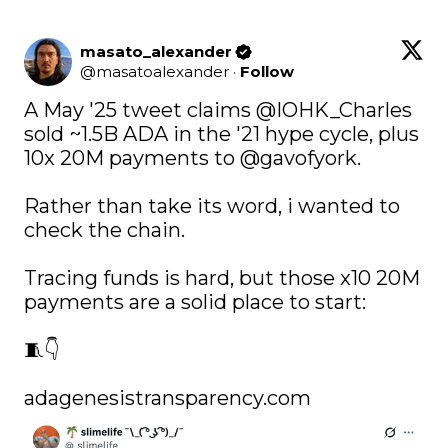
masato_alexander
@
masatoalexander
·
Follow
A May '25 tweet claims 
@IOHK_Charles
sold ~1.5B ADA in the '21 hype cycle, plus 
10x 20M payments to 
@gavofyork
.

Rather than take its word, i wanted to 
check the chain.

Tracing funds is hard, but those x10 20M 
payments are a solid place to start:

🧵👇

adagenesistransparency.com