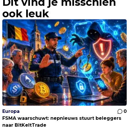
Dit vind je misschien
ook leuk
Europa
0
FSMA waarschuwt: nepnieuws stuurt beleggers
naar BitKeltTrade