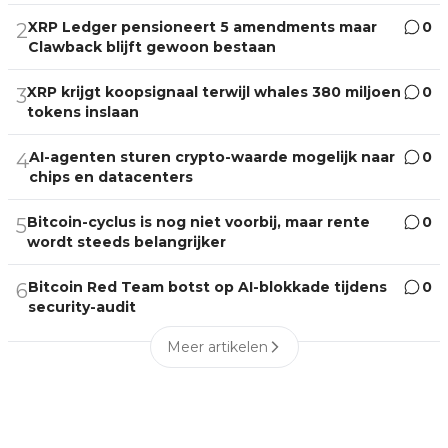
XRP Ledger pensioneert 5 amendments maar
0
2
Clawback blijft gewoon bestaan
XRP krijgt koopsignaal terwijl whales 380 miljoen
0
3
tokens inslaan
AI-agenten sturen crypto-waarde mogelijk naar
0
4
chips en datacenters
Bitcoin-cyclus is nog niet voorbij, maar rente
0
5
wordt steeds belangrijker
Bitcoin Red Team botst op AI-blokkade tijdens
0
6
security-audit
Meer artikelen