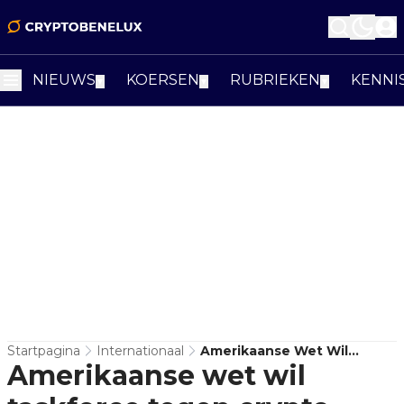
NIEUWS
KOERSEN
RUBRIEKEN
KENNI
▼
▼
▼
Startpagina
Internationaal
Amerikaanse Wet Wil
Amerikaanse wet wil
Taskforce Tegen Crypto-
Diefstal Oprichten