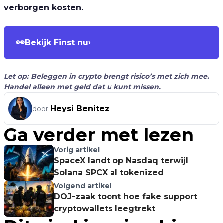
verborgen kosten.
👀
Bekijk Finst nu
›
Let op: Beleggen in crypto brengt risico’s met zich mee.
Handel alleen met geld dat u kunt missen.
Heysi Benitez
door
Ga verder met lezen
Vorig artikel
SpaceX landt op Nasdaq terwijl
Solana SPCX al tokenized
Volgend artikel
DOJ-zaak toont hoe fake support
cryptowallets leegtrekt