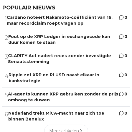
POPULAIR NIEUWS
Cardano noteert Nakamoto-coëfficiënt van 16,
0
1
maar recordclaim roept vragen op
Fout op de XRP Ledger in exchangecode kan
0
2
duur komen te staan
CLARITY Act nadert reces zonder bevestigde
0
3
Senaatsstemming
Ripple zet XRP en RLUSD naast elkaar in
0
4
bankstrategie
AI-agents kunnen XRP gebruiken zonder de prijs
0
5
omhoog te duwen
Nederland trekt MiCA-macht naar zich toe
0
6
binnen Benelux
Meer artikelen