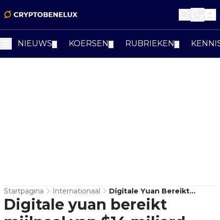
NIEUWS
KOERSEN
RUBRIEKEN
KENNI
▼
▼
▼
Startpagina
Internationaal
Digitale Yuan Bereikt
Digitale yuan bereikt
Mijlpaal Van $14 Miljard Aan
Transacties