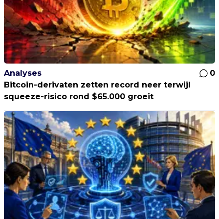
Analyses
0
Bitcoin-derivaten zetten record neer terwijl
squeeze-risico rond $65.000 groeit