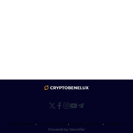
Privacybeleid
•
Correctiebeleid
•
Redactiebeleid
•
Disclaimer
Powered by Newsifier