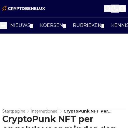
NIEUWS
KOERSEN
RUBRIEKEN
KENNI
▼
▼
▼
Startpagina
Internationaal
CryptoPunk NFT Per
CryptoPunk NFT per
Ongeluk Voor Minder Dan
Één Cent Aan Ethereum