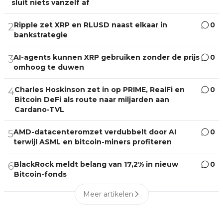
sluit niets vanzelf af
Ripple zet XRP en RLUSD naast elkaar in
0
2
bankstrategie
AI-agents kunnen XRP gebruiken zonder de prijs
0
3
omhoog te duwen
Charles Hoskinson zet in op PRIME, RealFi en
0
4
Bitcoin DeFi als route naar miljarden aan
Cardano-TVL
AMD-datacenteromzet verdubbelt door AI
0
5
terwijl ASML en bitcoin-miners profiteren
BlackRock meldt belang van 17,2% in nieuw
0
6
Bitcoin-fonds
Meer artikelen