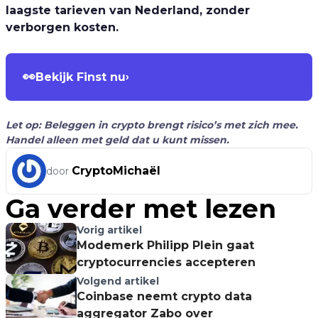
laagste tarieven van Nederland, zonder
verborgen kosten.
👀
Bekijk Finst nu
›
Let op: Beleggen in crypto brengt risico’s met zich mee.
Handel alleen met geld dat u kunt missen.
CryptoMichaël
door
Ga verder met lezen
Vorig artikel
Modemerk Philipp Plein gaat
cryptocurrencies accepteren
Volgend artikel
Coinbase neemt crypto data
aggregator Zabo over