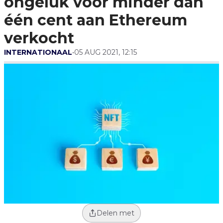
ongeluk voor minder dan
Verkocht
één cent aan Ethereum
verkocht
INTERNATIONAAL
•
05 AUG 2021, 12:15
Delen met