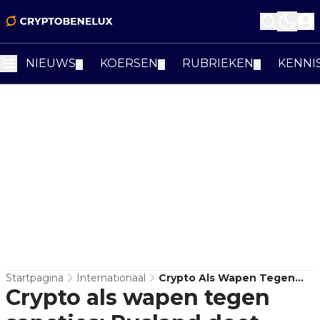
NIEUWS
KOERSEN
RUBRIEKEN
KENNI
▼
▼
▼
Startpagina
Internationaal
Crypto Als Wapen Tegen
Crypto als wapen tegen
Sancties: Rusland Doet
$12,7 Miljard Aan