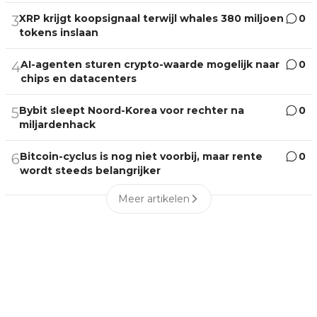
XRP krijgt koopsignaal terwijl whales 380 miljoen
0
3
tokens inslaan
AI-agenten sturen crypto-waarde mogelijk naar
0
4
chips en datacenters
Bybit sleept Noord-Korea voor rechter na
0
5
miljardenhack
Bitcoin-cyclus is nog niet voorbij, maar rente
0
6
wordt steeds belangrijker
Meer artikelen