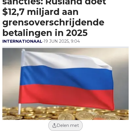
sancties: Rusland doet
Grensoverschrijdende
Betalingen In 2025
$12,7 miljard aan
grensoverschrijdende
betalingen in 2025
INTERNATIONAAL
•
19 JUN 2025, 9:04
Delen met