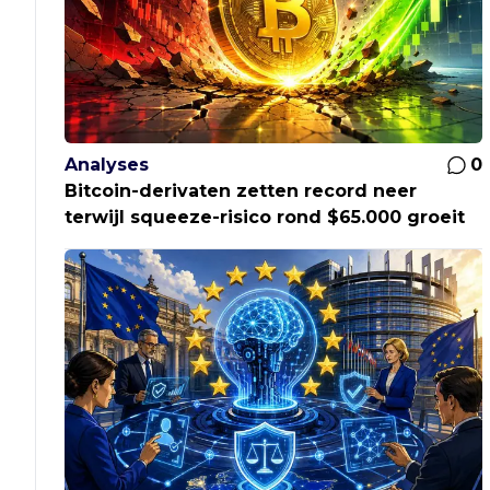
Analyses
0
Bitcoin-derivaten zetten record neer
terwijl squeeze-risico rond $65.000 groeit