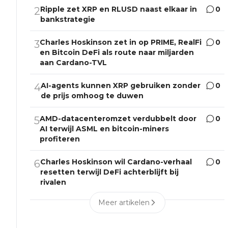
Ripple zet XRP en RLUSD naast elkaar in
0
2
bankstrategie
Charles Hoskinson zet in op PRIME, RealFi
0
3
en Bitcoin DeFi als route naar miljarden
aan Cardano-TVL
AI-agents kunnen XRP gebruiken zonder
0
4
de prijs omhoog te duwen
AMD-datacenteromzet verdubbelt door
0
5
AI terwijl ASML en bitcoin-miners
profiteren
Charles Hoskinson wil Cardano-verhaal
0
6
resetten terwijl DeFi achterblijft bij
rivalen
Meer artikelen