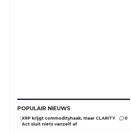
POPULAIR NIEUWS
XRP krijgt commodityhaak, maar CLARITY
0
1
Act sluit niets vanzelf af