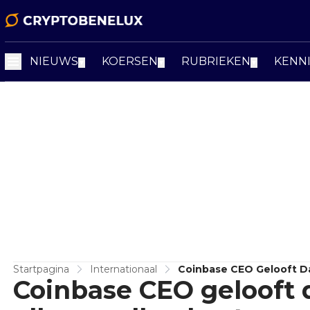
NIEUWS
KOERSEN
RUBRIEKEN
KENN
▼
▼
▼
Startpagina
Internationaal
Coinbase CEO Gelooft Da
Coinbase CEO gelooft d