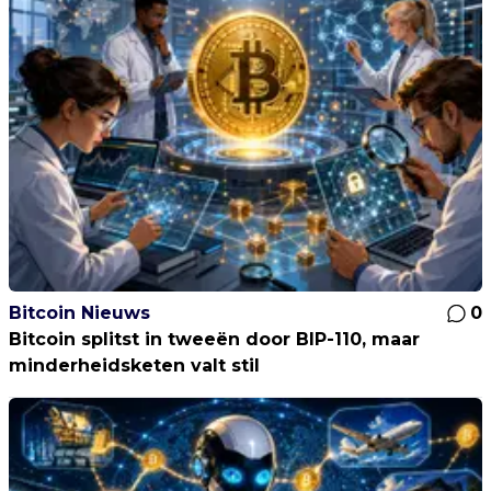
Bitcoin Nieuws
0
Bitcoin splitst in tweeën door BIP-110, maar
minderheidsketen valt stil