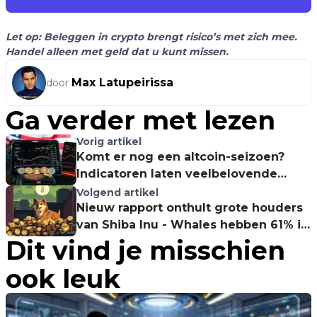
Let op: Beleggen in crypto brengt risico’s met zich mee.
Handel alleen met geld dat u kunt missen.
Max Latupeirissa
door
Ga verder met lezen
Vorig artikel
Komt er nog een altcoin-seizoen?
Indicatoren laten veelbelovende
signalen zien
Volgend artikel
Nieuw rapport onthult grote houders
van Shiba Inu - Whales hebben 61% in
Dit vind je misschien
handen!
ook leuk