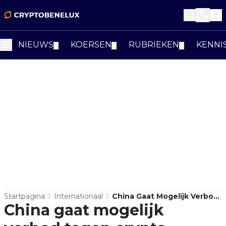
NIEUWS
KOERSEN
RUBRIEKEN
KENNI
▼
▼
▼
Startpagina
Internationaal
China Gaat Mogelijk Verbod
China gaat mogelijk
Tegen Crypto Opheffen,
Aldus Ash Crypto