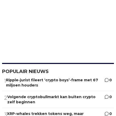
POPULAIR NIEUWS
Ripple-jurist fileert ‘crypto boys’-frame met 67
0
1
miljoen houders
Volgende cryptobullmarkt kan buiten crypto
0
2
zelf beginnen
XRP-whales trekken tokens weg, maar
0
3