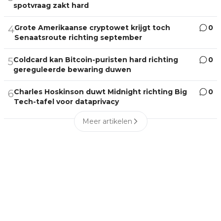
spotvraag zakt hard
Grote Amerikaanse cryptowet krijgt toch
0
4
Senaatsroute richting september
Coldcard kan Bitcoin-puristen hard richting
0
5
gereguleerde bewaring duwen
Charles Hoskinson duwt Midnight richting Big
0
6
Tech-tafel voor dataprivacy
Meer artikelen