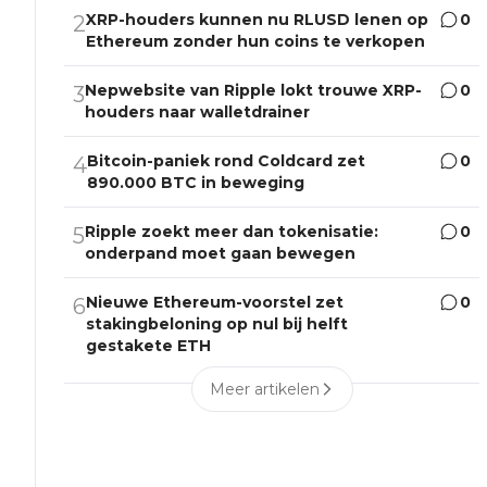
XRP-houders kunnen nu RLUSD lenen op
0
2
Ethereum zonder hun coins te verkopen
Nepwebsite van Ripple lokt trouwe XRP-
0
3
houders naar walletdrainer
Bitcoin-paniek rond Coldcard zet
0
4
890.000 BTC in beweging
Ripple zoekt meer dan tokenisatie:
0
5
onderpand moet gaan bewegen
Nieuwe Ethereum-voorstel zet
0
6
stakingbeloning op nul bij helft
gestakete ETH
Meer artikelen