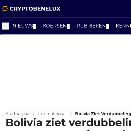
NIEUWS
KOERSEN
RUBRIEKEN
KENN
▼
▼
▼
Startpagina
Internationaal
Bolivia Ziet Verdubbelin
Bolivia ziet verdubbel