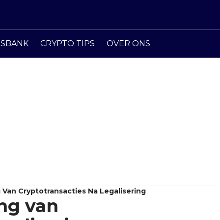
ISBANK
CRYPTO TIPS
OVER ONS
g Van Cryptotransacties Na Legalisering
ing van