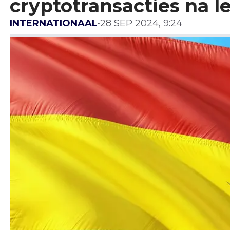
cryptotransacties na l
INTERNATIONAAL
•
28 SEP 2024, 9:24