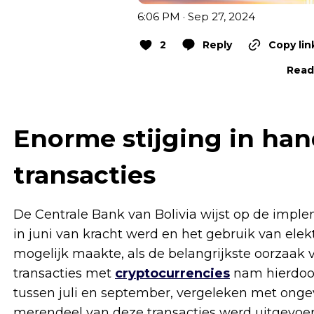
6:06 PM · Sep 27, 2024
2
Reply
Copy lin
Read 
Enorme stijging in ha
transacties
De Centrale Bank van Bolivia wijst op de impl
in juni van kracht werd en het gebruik van elek
mogelijk maakte, als de belangrijkste oorzaak v
transacties met
cryptocurrencies
nam hierdoor 
tussen juli en september, vergeleken met onge
merendeel van deze transacties werd uitgevoerd