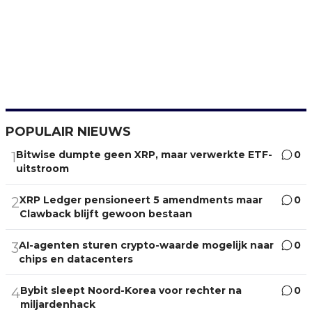
POPULAIR NIEUWS
Bitwise dumpte geen XRP, maar verwerkte ETF-
0
1
uitstroom
XRP Ledger pensioneert 5 amendments maar
0
2
Clawback blijft gewoon bestaan
AI-agenten sturen crypto-waarde mogelijk naar
0
3
chips en datacenters
Bybit sleept Noord-Korea voor rechter na
0
4
miljardenhack