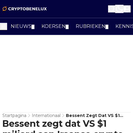
NIEUWS
KOERSEN
RUBRIEKEN
KENNI
▼
▼
▼
Startpagina
Internationaal
Bessent Zegt Dat VS $1
Bessent zegt dat VS $1
Miljard Aan Iraanse Crypto
Heeft Gepakt