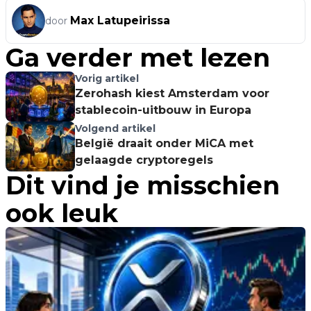
Max Latupeirissa
door
Ga verder met lezen
Vorig artikel
Zerohash kiest Amsterdam voor
stablecoin-uitbouw in Europa
Volgend artikel
België draait onder MiCA met
gelaagde cryptoregels
Dit vind je misschien
ook leuk