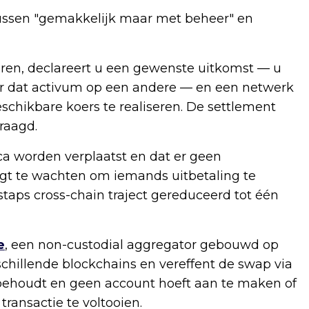
ussen "gemakkelijk maar met beheer" en
eren, declareert u een gewenste uitkomst — u
oor dat activum op een andere — en een netwerk
schikbare koers te realiseren. De settlement
raagd.
ica worden verplaatst en dat er geen
igt te wachten om iemands uitbetaling te
taps cross-chain traject gereduceerd tot één
e
, een non-custodial aggregator gebouwd op
rschillende blockchains en vereffent de swap via
e behoudt en geen account hoeft aan te maken of
transactie te voltooien.