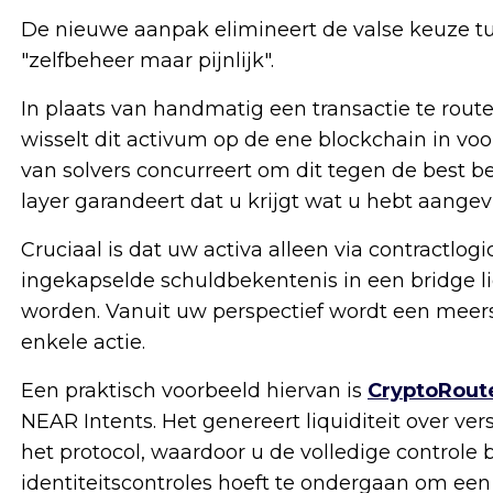
De nieuwe aanpak elimineert de valse keuze t
"zelfbeheer maar pijnlijk".
In plaats van handmatig een transactie te rout
wisselt dit activum op de ene blockchain in v
van solvers concurreert om dit tegen de best be
layer garandeert dat u krijgt wat u hebt aangev
Cruciaal is dat uw activa alleen via contractlog
ingekapselde schuldbekentenis in een bridge l
worden. Vanuit uw perspectief wordt een meers
enkele actie.
Een praktisch voorbeeld hiervan is
CryptoRout
NEAR Intents. Het genereert liquiditeit over ve
het protocol, waardoor u de volledige control
identiteitscontroles hoeft te ondergaan om een ​​