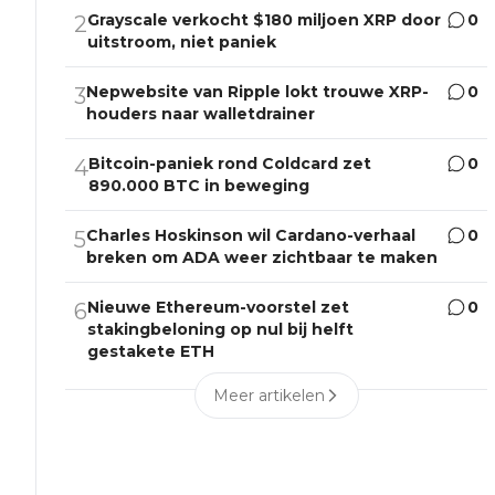
Grayscale verkocht $180 miljoen XRP door
0
2
uitstroom, niet paniek
Nepwebsite van Ripple lokt trouwe XRP-
0
3
houders naar walletdrainer
Bitcoin-paniek rond Coldcard zet
0
4
890.000 BTC in beweging
Charles Hoskinson wil Cardano-verhaal
0
5
breken om ADA weer zichtbaar te maken
Nieuwe Ethereum-voorstel zet
0
6
stakingbeloning op nul bij helft
gestakete ETH
Meer artikelen