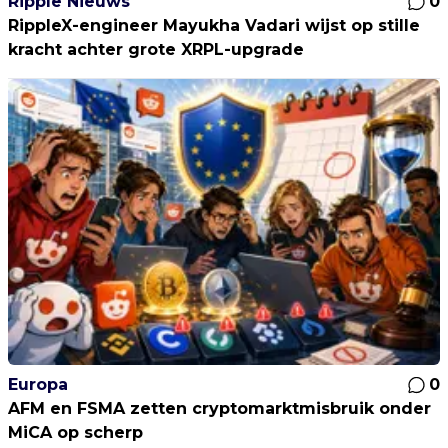
Ripple Nieuws
0
RippleX-engineer Mayukha Vadari wijst op stille
kracht achter grote XRPL-upgrade
Europa
0
AFM en FSMA zetten cryptomarktmisbruik onder
MiCA op scherp