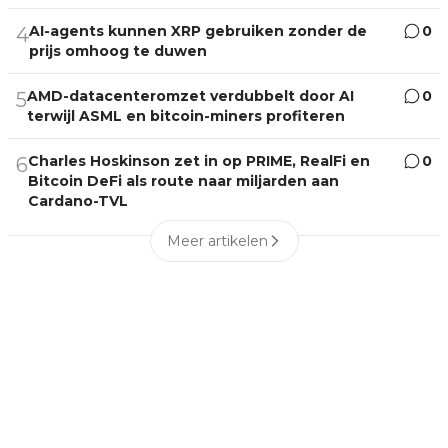
AI-agents kunnen XRP gebruiken zonder de
0
4
prijs omhoog te duwen
AMD-datacenteromzet verdubbelt door AI
0
5
terwijl ASML en bitcoin-miners profiteren
Charles Hoskinson zet in op PRIME, RealFi en
0
6
Bitcoin DeFi als route naar miljarden aan
Cardano-TVL
Meer artikelen