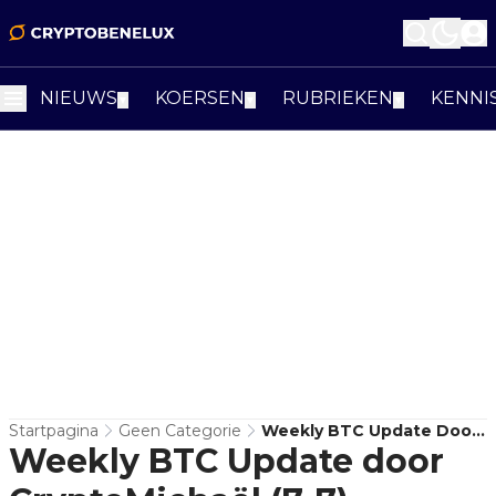
NIEUWS
KOERSEN
RUBRIEKEN
KENNI
▼
▼
▼
Startpagina
Geen Categorie
Weekly BTC Update Door
Weekly BTC Update door
CryptoMichaël (7-7)