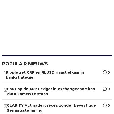
POPULAIR NIEUWS
Ripple zet XRP en RLUSD naast elkaar in
0
1
bankstrategie
Fout op de XRP Ledger in exchangecode kan
0
2
duur komen te staan
CLARITY Act nadert reces zonder bevestigde
0
3
Senaatsstemming