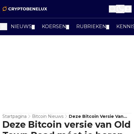
NIEUWS
KOERSEN
RUBRIEKEN
KENNI
▼
▼
▼
Startpagina
Bitcoin Nieuws
Deze Bitcoin Versie Van
Deze Bitcoin versie van Old
Old Town Road Móet Je
Horen