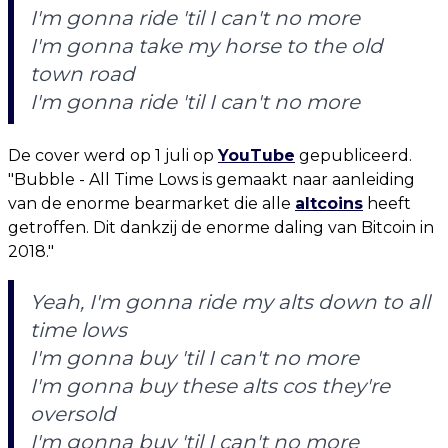
I'm gonna ride 'til I can't no more
I'm gonna take my horse to the old
town road
I'm gonna ride 'til I can't no more
De cover werd op 1 juli op
YouTube
gepubliceerd.
"Bubble - All Time Lows is gemaakt naar aanleiding
van de enorme bearmarket die alle
altcoins
heeft
getroffen. Dit dankzij de enorme daling van Bitcoin in
2018."
Yeah, I'm gonna ride my alts down to all
time lows
I'm gonna buy 'til I can't no more
I'm gonna buy these alts cos they're
oversold
I'm gonna buy 'til I can't no more