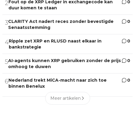
Fout op de XRP Ledger in exchangecode kan
0
2
duur komen te staan
CLARITY Act nadert reces zonder bevestigde
0
3
Senaatsstemming
Ripple zet XRP en RLUSD naast elkaar in
0
4
bankstrategie
AI-agents kunnen XRP gebruiken zonder de prijs
0
5
omhoog te duwen
Nederland trekt MiCA-macht naar zich toe
0
6
binnen Benelux
Meer artikelen