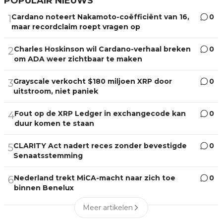
POPULAIR NIEUWS
Cardano noteert Nakamoto-coëfficiënt van 16,
0
1
maar recordclaim roept vragen op
Charles Hoskinson wil Cardano-verhaal breken
0
2
om ADA weer zichtbaar te maken
Grayscale verkocht $180 miljoen XRP door
0
3
uitstroom, niet paniek
Fout op de XRP Ledger in exchangecode kan
0
4
duur komen te staan
CLARITY Act nadert reces zonder bevestigde
0
5
Senaatsstemming
Nederland trekt MiCA-macht naar zich toe
0
6
binnen Benelux
Meer artikelen