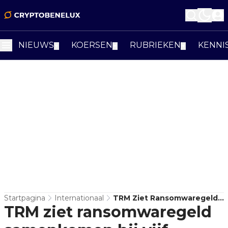
NIEUWS
KOERSEN
RUBRIEKEN
KENNI
▼
▼
▼
Startpagina
Internationaal
TRM Ziet Ransomwaregeld
TRM ziet ransomwaregeld
Samenkomen Bij Vijf
Cryptodiensten