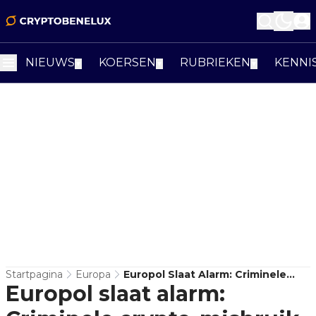
NIEUWS
KOERSEN
RUBRIEKEN
KENNI
▼
▼
▼
Startpagina
Europa
Europol Slaat Alarm: Criminele
Europol slaat alarm:
Crypto-Misbruik Wordt Steeds
Slimmer En Gevaarlijker