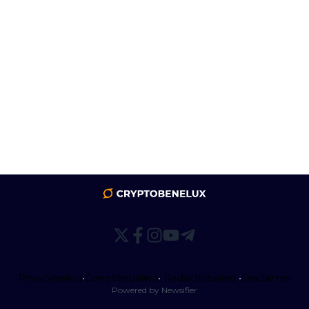
Privacybeleid
•
Correctiebeleid
•
Redactiebeleid
•
Disclaimer
Powered by Newsifier