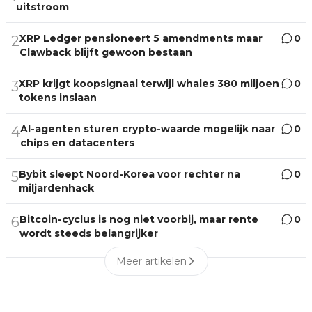
uitstroom
XRP Ledger pensioneert 5 amendments maar
0
2
Clawback blijft gewoon bestaan
XRP krijgt koopsignaal terwijl whales 380 miljoen
0
3
tokens inslaan
AI-agenten sturen crypto-waarde mogelijk naar
0
4
chips en datacenters
Bybit sleept Noord-Korea voor rechter na
0
5
miljardenhack
Bitcoin-cyclus is nog niet voorbij, maar rente
0
6
wordt steeds belangrijker
Meer artikelen