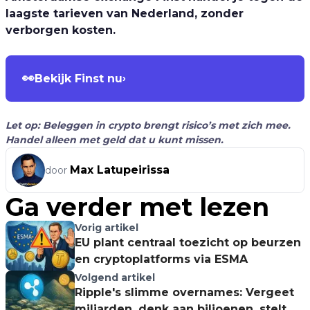
laagste tarieven van Nederland, zonder
verborgen kosten.
👀
Bekijk Finst nu
›
Let op: Beleggen in crypto brengt risico’s met zich mee.
Handel alleen met geld dat u kunt missen.
Max Latupeirissa
door
Ga verder met lezen
Vorig artikel
EU plant centraal toezicht op beurzen
en cryptoplatforms via ESMA
Volgend artikel
Ripple's slimme overnames: Vergeet
miljarden, denk aan biljoenen, stelt