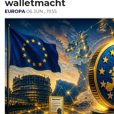
walletmacht
EUROPA
•
06 JUN , 19:55