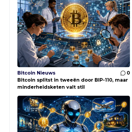
Bitcoin Nieuws
0
Bitcoin splitst in tweeën door BIP-110, maar
minderheidsketen valt stil