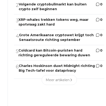
Volgende cryptobullmarkt kan buiten
0
2
crypto zelf beginnen
XRP-whales trekken tokens weg, maar
0
3
spotvraag zakt hard
Grote Amerikaanse cryptowet krijgt toch
0
4
Senaatsroute richting september
Coldcard kan Bitcoin-puristen hard
0
5
richting gereguleerde bewaring duwen
Charles Hoskinson duwt Midnight richting
0
6
Big Tech-tafel voor dataprivacy
Meer artikelen