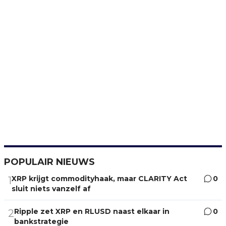
POPULAIR NIEUWS
XRP krijgt commodityhaak, maar CLARITY Act
0
1
sluit niets vanzelf af
Ripple zet XRP en RLUSD naast elkaar in
0
2
bankstrategie