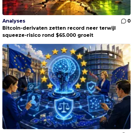
Analyses
0
Bitcoin-derivaten zetten record neer terwijl
squeeze-risico rond $65.000 groeit