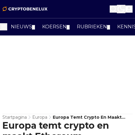
NIEUWS
KOERSEN
RUBRIEKEN
KENNI
▼
▼
▼
Startpagina
Europa
Europa Temt Crypto En Maakt
Europa temt crypto en
Ethereum-Infrastructuur Juist
Relevanter