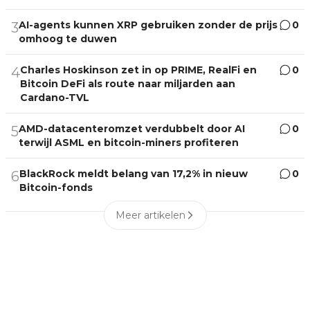
AI-agents kunnen XRP gebruiken zonder de prijs
0
3
omhoog te duwen
Charles Hoskinson zet in op PRIME, RealFi en
0
4
Bitcoin DeFi als route naar miljarden aan
Cardano-TVL
AMD-datacenteromzet verdubbelt door AI
0
5
terwijl ASML en bitcoin-miners profiteren
BlackRock meldt belang van 17,2% in nieuw
0
6
Bitcoin-fonds
Meer artikelen