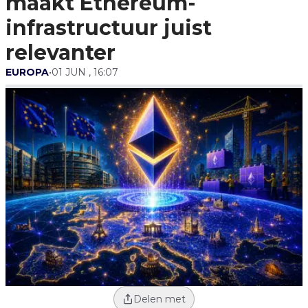
maakt Ethereum-
infrastructuur juist
relevanter
EUROPA
•
01 JUN , 16:07
Delen met