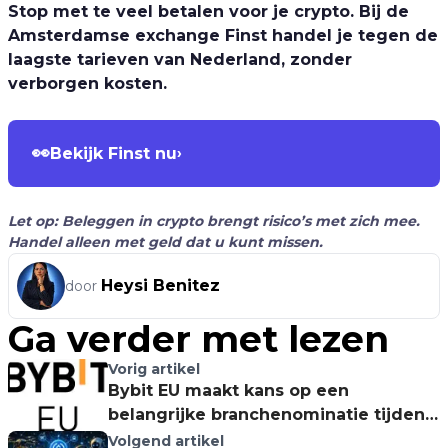
Stop met te veel betalen voor je crypto. Bij de
Amsterdamse exchange Finst handel je tegen de
laagste tarieven van Nederland, zonder
verborgen kosten.
👀
Bekijk Finst nu
›
Let op: Beleggen in crypto brengt risico’s met zich mee.
Handel alleen met geld dat u kunt missen.
Heysi Benitez
door
Ga verder met lezen
Vorig artikel
Bybit EU maakt kans op een
belangrijke branchenominatie tijdens
de Dutch Blockchain Week
Volgend artikel