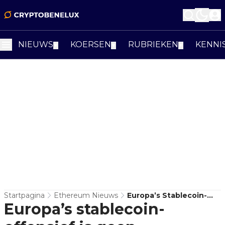
NIEUWS
KOERSEN
RUBRIEKEN
KENNI
▼
▼
▼
Startpagina
Ethereum Nieuws
Europa’s Stablecoin-
Europa’s stablecoin-
Offensief Is Geen
Automatische Bullcase