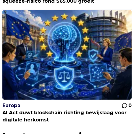
squeeze-risico rond $65.000 groeit
Europa
0
AI Act duwt blockchain richting bewijslaag voor
digitale herkomst