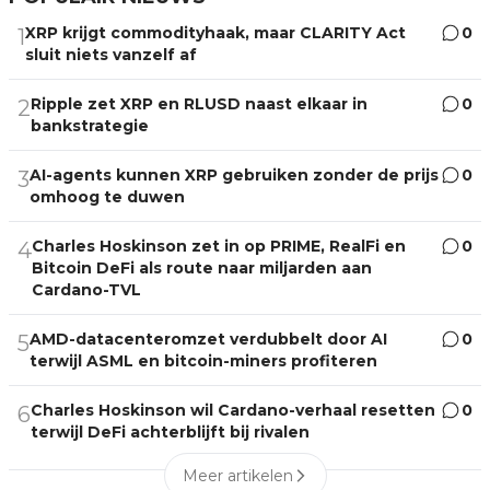
XRP krijgt commodityhaak, maar CLARITY Act
0
1
sluit niets vanzelf af
Ripple zet XRP en RLUSD naast elkaar in
0
2
bankstrategie
AI-agents kunnen XRP gebruiken zonder de prijs
0
3
omhoog te duwen
Charles Hoskinson zet in op PRIME, RealFi en
0
4
Bitcoin DeFi als route naar miljarden aan
Cardano-TVL
AMD-datacenteromzet verdubbelt door AI
0
5
terwijl ASML en bitcoin-miners profiteren
Charles Hoskinson wil Cardano-verhaal resetten
0
6
terwijl DeFi achterblijft bij rivalen
Meer artikelen