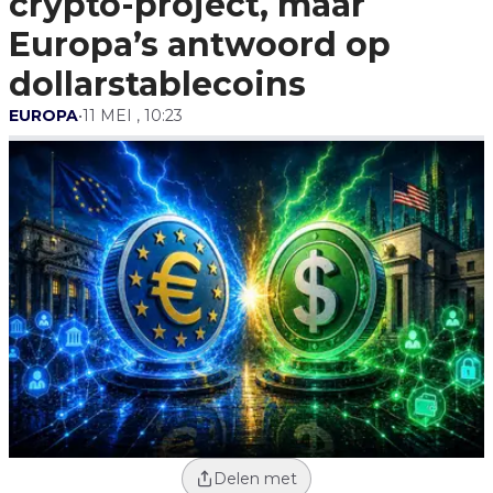
crypto-project, maar
Europa’s antwoord op
dollarstablecoins
EUROPA
•
11 MEI , 10:23
Delen met