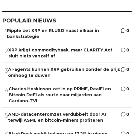
POPULAIR NIEUWS
Ripple zet XRP en RLUSD naast elkaar in
0
1
bankstrategie
XRP krijgt commodityhaak, maar CLARITY Act
0
2
sluit niets vanzelf af
AI-agents kunnen XRP gebruiken zonder de prijs
0
3
omhoog te duwen
Charles Hoskinson zet in op PRIME, RealFi en
0
4
Bitcoin DeFi als route naar miljarden aan
Cardano-TVL
AMD-datacenteromzet verdubbelt door AI
0
5
terwijl ASML en bitcoin-miners profiteren
BlackRock meldt belang van 17,2% in nieuw
0