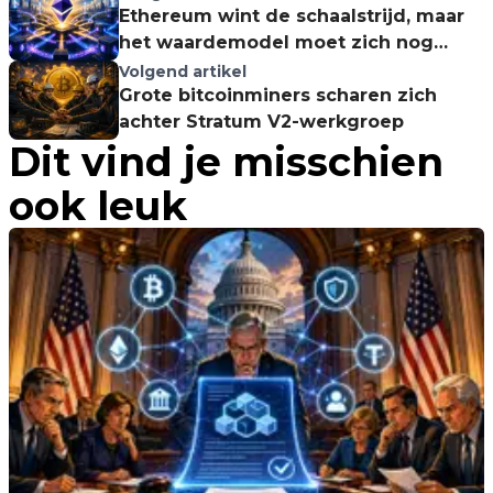
Ethereum wint de schaalstrijd, maar
het waardemodel moet zich nog
bewijzen
Volgend artikel
Grote bitcoinminers scharen zich
achter Stratum V2-werkgroep
Dit vind je misschien
ook leuk