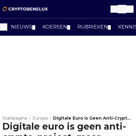
NIEUWS
KOERSEN
RUBRIEKEN
KENNI
▼
▼
▼
Startpagina
Europa
Digitale Euro Is Geen Anti-Crypto-
Digitale euro is geen anti-
Project, Maar Europa’s Antwoord
Op Dollarstablecoins