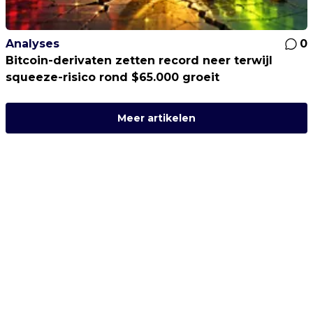
Analyses
0
Bitcoin-derivaten zetten record neer terwijl
squeeze-risico rond $65.000 groeit
Meer artikelen