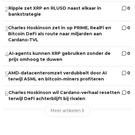
Ripple zet XRP en RLUSD naast elkaar in
0
2
bankstrategie
Charles Hoskinson zet in op PRIME, RealFi en
0
3
Bitcoin DeFi als route naar miljarden aan
Cardano-TVL
AI-agents kunnen XRP gebruiken zonder de
0
4
prijs omhoog te duwen
AMD-datacenteromzet verdubbelt door AI
0
5
terwijl ASML en bitcoin-miners profiteren
Charles Hoskinson wil Cardano-verhaal resetten
0
6
terwijl DeFi achterblijft bij rivalen
Meer artikelen