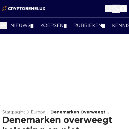
NIEUWS
KOERSEN
RUBRIEKEN
KENNI
▼
▼
▼
Startpagina
Europa
Denemarken Overweegt
Denemarken overweegt
Belasting Op Niet-Gerealiseerde
Crypto-Winsten