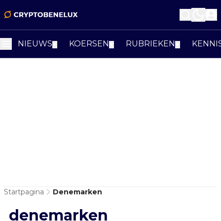
NIEUWS
KOERSEN
RUBRIEKEN
KENNI
▼
▼
▼
Startpagina
Denemarken
denemarken