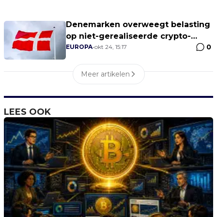
Denemarken overweegt belasting
op niet-gerealiseerde crypto-
0
winsten
EUROPA
•
okt 24, 15:17
Meer artikelen
LEES OOK