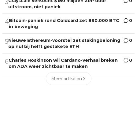
Grayscale verkocht $180 miljoen XRP door
0
3
uitstroom, niet paniek
Bitcoin-paniek rond Coldcard zet 890.000 BTC
0
4
in beweging
Nieuwe Ethereum-voorstel zet stakingbeloning
0
5
op nul bij helft gestakete ETH
Charles Hoskinson wil Cardano-verhaal breken
0
6
om ADA weer zichtbaar te maken
Meer artikelen