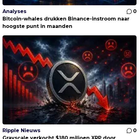
Analyses
0
Bitcoin-whales drukken Binance-instroom naar
hoogste punt in maanden
Ripple Nieuws
0
Grayscale verkocht $180 miljoen XRP door