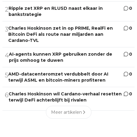
Ripple zet XRP en RLUSD naast elkaar in
0
2
bankstrategie
Charles Hoskinson zet in op PRIME, RealFi en
0
3
Bitcoin DeFi als route naar miljarden aan
Cardano-TVL
AI-agents kunnen XRP gebruiken zonder de
0
4
prijs omhoog te duwen
AMD-datacenteromzet verdubbelt door AI
0
5
terwijl ASML en bitcoin-miners profiteren
Charles Hoskinson wil Cardano-verhaal resetten
0
6
terwijl DeFi achterblijft bij rivalen
Meer artikelen