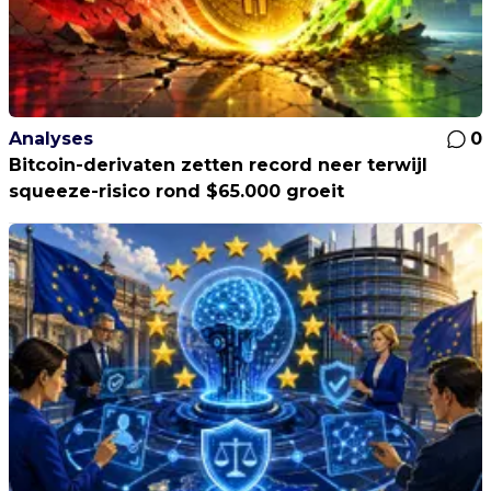
Analyses
0
Bitcoin-derivaten zetten record neer terwijl
squeeze-risico rond $65.000 groeit