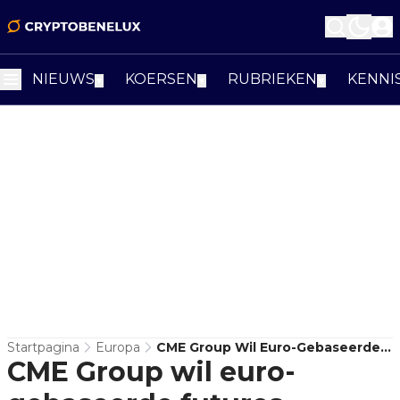
NIEUWS
KOERSEN
RUBRIEKEN
KENNI
▼
▼
▼
Startpagina
Europa
CME Group Wil Euro-Gebaseerde
CME Group wil euro-
Futures Lanceren Voor BTC En
ETH