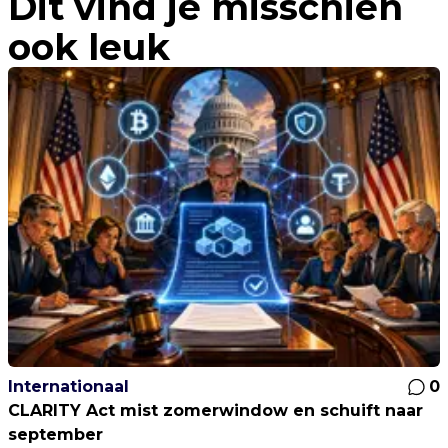
Dit vind je misschien
ook leuk
Internationaal
0
CLARITY Act mist zomerwindow en schuift naar
september