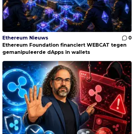
Ethereum Nieuws
0
Ethereum Foundation financiert WEBCAT tegen
gemanipuleerde dApps in wallets