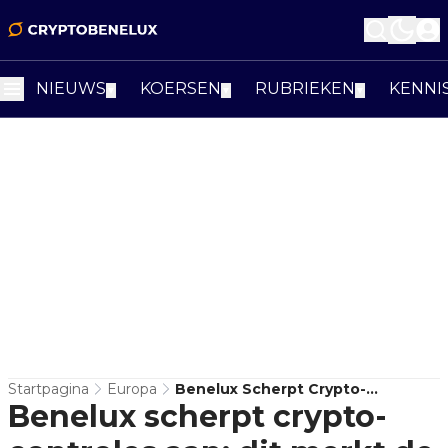
NIEUWS
KOERSEN
RUBRIEKEN
KENNI
▼
▼
▼
Startpagina
Europa
Benelux Scherpt Crypto-
Benelux scherpt crypto-
Controles Aan: Dit Merkt De
Gewone Gebruiker