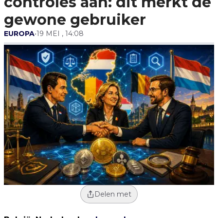
controles aan: dit merkt de
gewone gebruiker
EUROPA
•
19 MEI , 14:08
Delen met