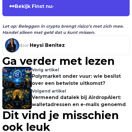
👀
Bekijk Finst nu
›
Let op: Beleggen in crypto brengt risico’s met zich mee.
Handel alleen met geld dat u kunt missen.
Heysi Benitez
door
Ga verder met lezen
Vorig artikel
Polymarket onder vuur: wie beslist
over een betwiste uitkomst?
Volgend artikel
Vermeend datalek bij AirdropAlert:
walletadressen en e-mails genoemd
Dit vind je misschien
ook leuk