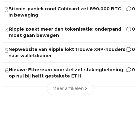
Bitcoin-paniek rond Coldcard zet 890.000 BTC
0
3
in beweging
Ripple zoekt meer dan tokenisatie: onderpand
0
4
moet gaan bewegen
Nepwebsite van Ripple lokt trouwe XRP-houders
0
5
naar walletdrainer
Nieuwe Ethereum-voorstel zet stakingbeloning
0
6
op nul bij helft gestakete ETH
Meer artikelen