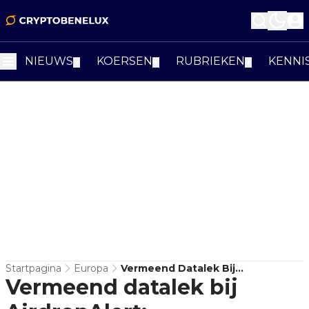
NIEUWS
KOERSEN
RUBRIEKEN
KENNI
▼
▼
▼
Startpagina
Europa
Vermeend Datalek Bij
Vermeend datalek bij
AirdropAlert: Walletadressen En E-
Mails Genoemd