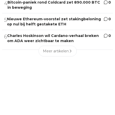
Bitcoin-paniek rond Coldcard zet 890.000 BTC
0
4
in beweging
Nieuwe Ethereum-voorstel zet stakingbeloning
0
5
op nul bij helft gestakete ETH
Charles Hoskinson wil Cardano-verhaal breken
0
6
om ADA weer zichtbaar te maken
Meer artikelen