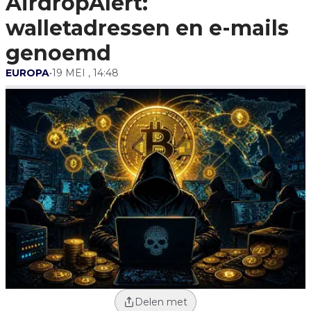
AirdropAlert:
walletadressen en e-mails
genoemd
EUROPA
•
19 MEI , 14:48
Delen met