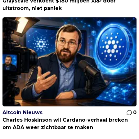
Grayscale verkocht $180 miljoen XRP door
uitstroom, niet paniek
Altcoin Nieuws
0
Charles Hoskinson wil Cardano-verhaal breken
om ADA weer zichtbaar te maken