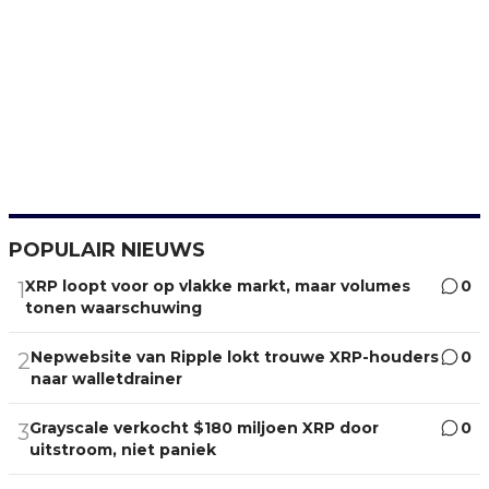
POPULAIR NIEUWS
XRP loopt voor op vlakke markt, maar volumes
0
1
tonen waarschuwing
Nepwebsite van Ripple lokt trouwe XRP-houders
0
2
naar walletdrainer
Grayscale verkocht $180 miljoen XRP door
0
3
uitstroom, niet paniek