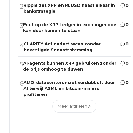
Ripple zet XRP en RLUSD naast elkaar in
0
2
bankstrategie
Fout op de XRP Ledger in exchangecode
0
3
kan duur komen te staan
CLARITY Act nadert reces zonder
0
4
bevestigde Senaatsstemming
AI-agents kunnen XRP gebruiken zonder
0
5
de prijs omhoog te duwen
AMD-datacenteromzet verdubbelt door
0
6
AI terwijl ASML en bitcoin-miners
profiteren
Meer artikelen