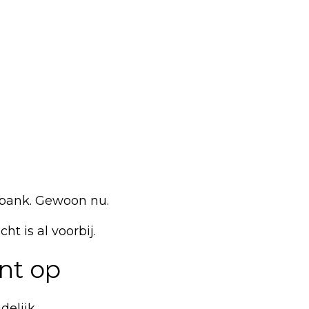
onbank. Gewoon nu.
t is al voorbij.
nt op
delijk.