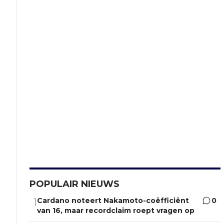
POPULAIR NIEUWS
Cardano noteert Nakamoto-coëfficiënt
0
1
van 16, maar recordclaim roept vragen op