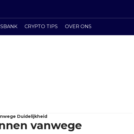
ISBANK
CRYPTO TIPS
OVER ONS
nwege Duidelijkheid
innen vanwege