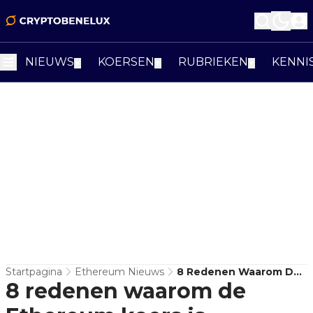
NIEUWS
KOERSEN
RUBRIEKEN
KENNI
▼
▼
▼
Startpagina
Ethereum Nieuws
8 Redenen Waarom De
8 redenen waarom de
Ethereum Koers Is
Gestegen