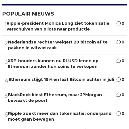
POPULAIR NIEUWS
Ripple-president Monica Long ziet tokenisatie
0
1
verschuiven van pilots naar productie
Nederlandse rechter weigert 20 bitcoin af te
0
2
pakken in witwaszaak
XRP-houders kunnen nu RLUSD lenen op
0
3
Ethereum zonder hun coins te verkopen
Ethereum stijgt 19% en laat Bitcoin achter in juli
0
4
BlackRock kiest Ethereum, maar JPMorgan
0
5
bewaakt de poort
Ripple zoekt meer dan tokenisatie: onderpand
0
6
moet gaan bewegen