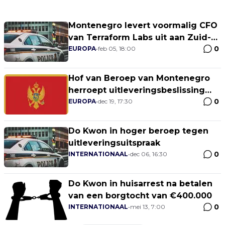
Montenegro levert voormalig CFO
van Terraform Labs uit aan Zuid-
0
Korea
EUROPA
•
feb 05, 18:00
Hof van Beroep van Montenegro
herroept uitleveringsbeslissing
0
van Do Kwon
EUROPA
•
dec 19, 17:30
Do Kwon in hoger beroep tegen
uitleveringsuitspraak
0
INTERNATIONAAL
•
dec 06, 16:30
Do Kwon in huisarrest na betalen
van een borgtocht van €400.000
0
INTERNATIONAAL
•
mei 13, 7:00