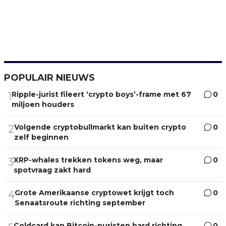
POPULAIR NIEUWS
Ripple-jurist fileert ‘crypto boys’-frame met 67
0
1
miljoen houders
Volgende cryptobullmarkt kan buiten crypto
0
2
zelf beginnen
XRP-whales trekken tokens weg, maar
0
3
spotvraag zakt hard
Grote Amerikaanse cryptowet krijgt toch
0
4
Senaatsroute richting september
Coldcard kan Bitcoin-puristen hard richting
0