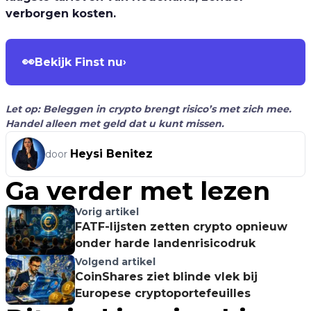
verborgen kosten.
👀
Bekijk Finst nu
›
Let op: Beleggen in crypto brengt risico’s met zich mee.
Handel alleen met geld dat u kunt missen.
Heysi Benitez
door
Ga verder met lezen
Vorig artikel
FATF-lijsten zetten crypto opnieuw
onder harde landenrisicodruk
Volgend artikel
CoinShares ziet blinde vlek bij
Europese cryptoportefeuilles