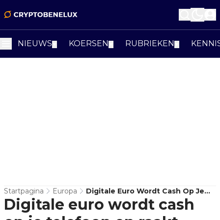
NIEUWS
KOERSEN
RUBRIEKEN
KENNI
▼
▼
▼
Startpagina
Europa
Digitale Euro Wordt Cash Op Je
Digitale euro wordt cash
Telefoon En Raakt Crypto Direct