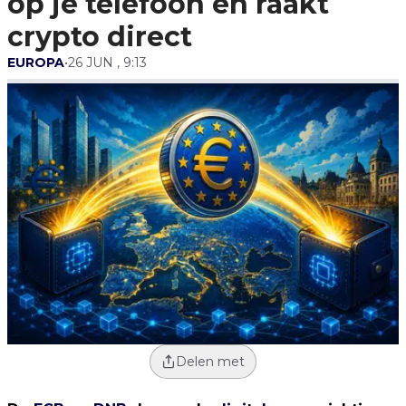
op je telefoon en raakt
crypto direct
EUROPA
•
26 JUN , 9:13
Delen met