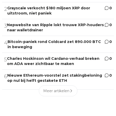
Grayscale verkocht $180 miljoen XRP door
0
2
uitstroom, niet paniek
Nepwebsite van Ripple lokt trouwe XRP-houders
0
3
naar walletdrainer
Bitcoin-paniek rond Coldcard zet 890.000 BTC
0
4
in beweging
Charles Hoskinson wil Cardano-verhaal breken
0
5
om ADA weer zichtbaar te maken
Nieuwe Ethereum-voorstel zet stakingbeloning
0
6
op nul bij helft gestakete ETH
Meer artikelen