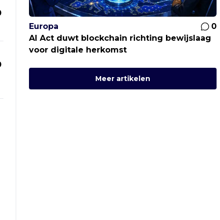
0
Europa
0
AI Act duwt blockchain richting bewijslaag
voor digitale herkomst
0
Meer artikelen