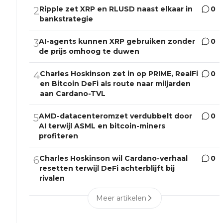
Ripple zet XRP en RLUSD naast elkaar in
0
2
bankstrategie
AI-agents kunnen XRP gebruiken zonder
0
3
de prijs omhoog te duwen
Charles Hoskinson zet in op PRIME, RealFi
0
4
en Bitcoin DeFi als route naar miljarden
aan Cardano-TVL
AMD-datacenteromzet verdubbelt door
0
5
AI terwijl ASML en bitcoin-miners
profiteren
Charles Hoskinson wil Cardano-verhaal
0
6
resetten terwijl DeFi achterblijft bij
rivalen
Meer artikelen