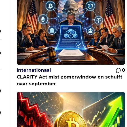
0
0
Internationaal
0
CLARITY Act mist zomerwindow en schuift
naar september
0
0