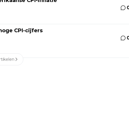
erikaanse CPI-inflatie
hoge CPI-cijfers
tikelen