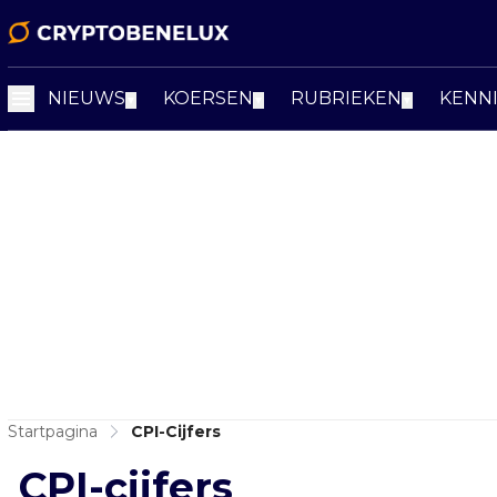
NIEUWS
KOERSEN
RUBRIEKEN
KENN
▼
▼
▼
Startpagina
CPI-Cijfers
CPI-cijfers