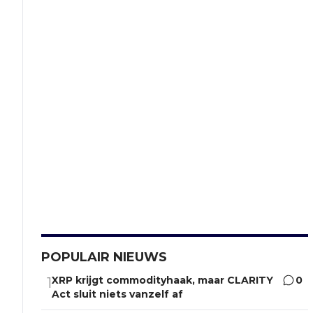
POPULAIR NIEUWS
XRP krijgt commodityhaak, maar CLARITY
0
1
Act sluit niets vanzelf af