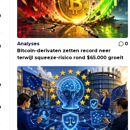
0
Analyses
0
0
Bitcoin-derivaten zetten record neer
terwijl squeeze-risico rond $65.000 groeit
0
0