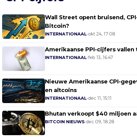
Wall Street opent bruisend, CPI
Bitcoin?
INTERNATIONAAL
•
okt 24, 17:08
Amerikaanse PPI-cijfers vallen
INTERNATIONAAL
•
feb 13, 16:47
Nieuwe Amerikaanse CPI-gegeve
en altcoins
INTERNATIONAAL
•
dec 11, 15:11
Bhutan verkoopt $40 miljoen a
BITCOIN NIEUWS
•
dec 09, 18:28