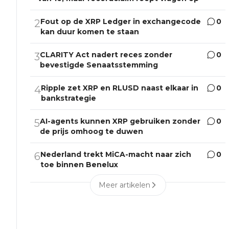
Fout op de XRP Ledger in exchangecode
0
2
kan duur komen te staan
CLARITY Act nadert reces zonder
0
3
bevestigde Senaatsstemming
Ripple zet XRP en RLUSD naast elkaar in
0
4
bankstrategie
AI-agents kunnen XRP gebruiken zonder
0
5
de prijs omhoog te duwen
Nederland trekt MiCA-macht naar zich
0
6
toe binnen Benelux
Meer artikelen