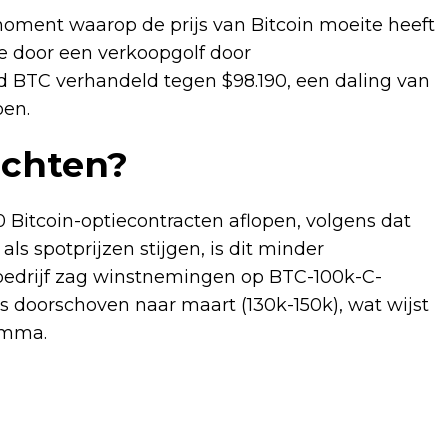
ment waarop de prijs van Bitcoin moeite heeft
e door een verkoopgolf door
rd BTC verhandeld tegen $98.190, een daling van
oen.
achten?
0 Bitcoin-optiecontracten aflopen, volgens dat
als spotprijzen stijgen, is dit minder
 bedrijf zag winstnemingen op BTC-100k-C-
s doorschoven naar maart (130k-150k), wat wijst
amma.