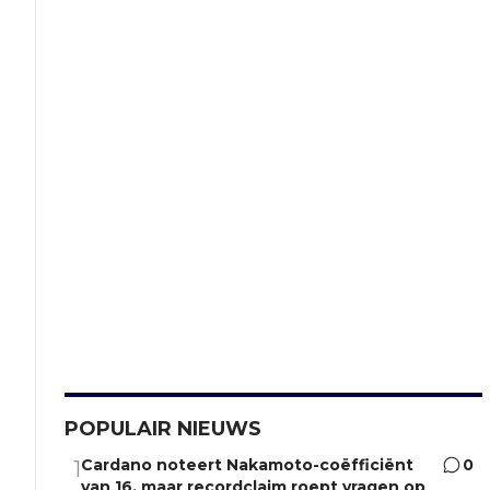
POPULAIR NIEUWS
Cardano noteert Nakamoto-coëfficiënt
0
1
van 16, maar recordclaim roept vragen op