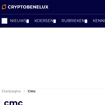
NIEUWS
KOERSEN
RUBRIEKEN
KENN
▼
▼
▼
Startpagina
Cmc
cmc