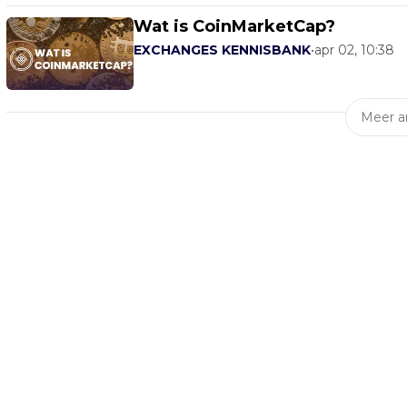
Wat is CoinMarketCap?
EXCHANGES KENNISBANK
•
apr 02, 10:38
Meer ar