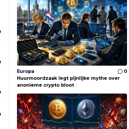
0
0
Europa
0
Huurmoordzaak legt pijnlijke mythe over
anonieme crypto bloot
0
0