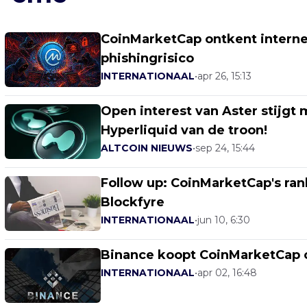
CoinMarketCap ontkent interne
phishingrisico
INTERNATIONAAL
•
apr 26, 15:13
Open interest van Aster stijgt
Hyperliquid van de troon!
ALTCOIN NIEUWS
•
sep 24, 15:44
Follow up: CoinMarketCap's ran
Blockfyre
INTERNATIONAAL
•
jun 10, 6:30
Binance koopt CoinMarketCap 
INTERNATIONAAL
•
apr 02, 16:48