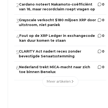
Cardano noteert Nakamoto-coëfficiënt
0
2
van 16, maar recordclaim roept vragen op
Grayscale verkocht $180 miljoen XRP door
0
3
uitstroom, niet paniek
Fout op de XRP Ledger in exchangecode
0
4
kan duur komen te staan
CLARITY Act nadert reces zonder
0
5
bevestigde Senaatsstemming
Nederland trekt MiCA-macht naar zich
0
6
toe binnen Benelux
Meer artikelen