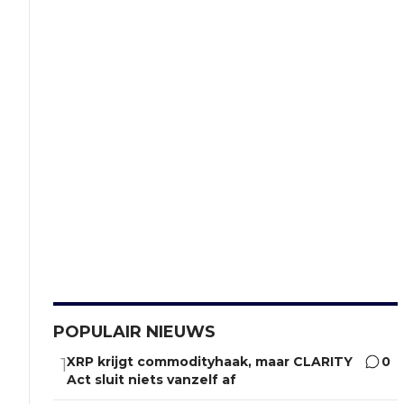
POPULAIR NIEUWS
XRP krijgt commodityhaak, maar CLARITY
0
1
Act sluit niets vanzelf af