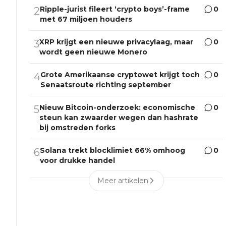
Ripple-jurist fileert ‘crypto boys’-frame
0
2
met 67 miljoen houders
XRP krijgt een nieuwe privacylaag, maar
0
3
wordt geen nieuwe Monero
Grote Amerikaanse cryptowet krijgt toch
0
4
Senaatsroute richting september
Nieuw Bitcoin-onderzoek: economische
0
5
steun kan zwaarder wegen dan hashrate
bij omstreden forks
Solana trekt blocklimiet 66% omhoog
0
6
voor drukke handel
Meer artikelen