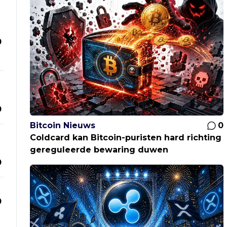
0
0
Bitcoin Nieuws
0
Coldcard kan Bitcoin-puristen hard richting
gereguleerde bewaring duwen
0
0