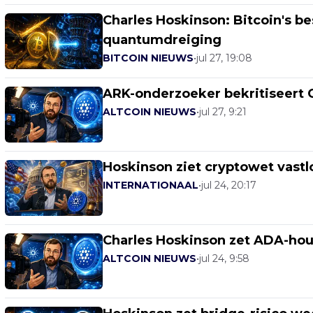
Charles Hoskinson: Bitcoin's be
quantumdreiging
BITCOIN NIEUWS
•
jul 27, 19:08
ARK-onderzoeker bekritiseert C
ALTCOIN NIEUWS
•
jul 27, 9:21
Hoskinson ziet cryptowet vast
INTERNATIONAAL
•
jul 24, 20:17
Charles Hoskinson zet ADA-hou
ALTCOIN NIEUWS
•
jul 24, 9:58