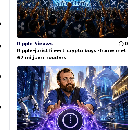
0
Ripple Nieuws
0
0
Ripple-jurist fileert ‘crypto boys’-frame met
67 miljoen houders
0
0