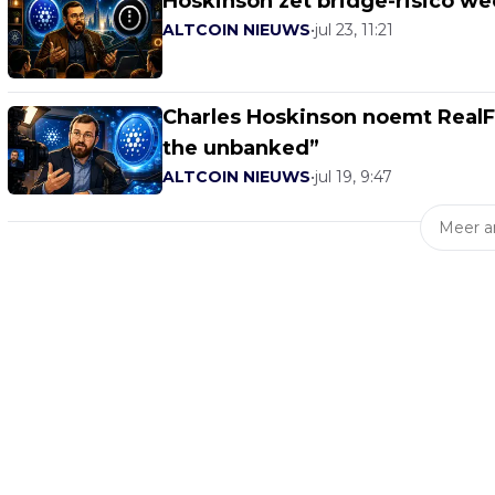
Hoskinson zet bridge-risico w
ALTCOIN NIEUWS
•
jul 23, 11:21
Charles Hoskinson noemt RealFi-
the unbanked”
ALTCOIN NIEUWS
•
jul 19, 9:47
Meer ar