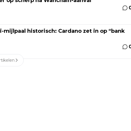
eer op scherp na Wanchain-aanval
mijlpaal historisch: Cardano zet in op “bank
tikelen