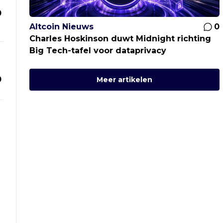
0
Altcoin Nieuws
0
Charles Hoskinson duwt Midnight richting
Big Tech-tafel voor dataprivacy
0
Meer artikelen