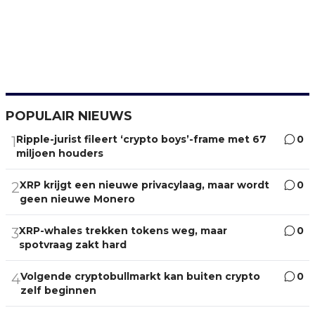
POPULAIR NIEUWS
Ripple-jurist fileert ‘crypto boys’-frame met 67
0
1
miljoen houders
XRP krijgt een nieuwe privacylaag, maar wordt
0
2
geen nieuwe Monero
XRP-whales trekken tokens weg, maar
0
3
spotvraag zakt hard
Volgende cryptobullmarkt kan buiten crypto
0
4
zelf beginnen