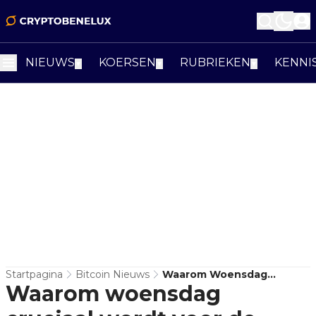
NIEUWS
KOERSEN
RUBRIEKEN
KENNI
▼
▼
▼
Startpagina
Bitcoin Nieuws
Waarom Woensdag
Waarom woensdag
Cruciaal Wordt Voor De
Bitcoin Koers