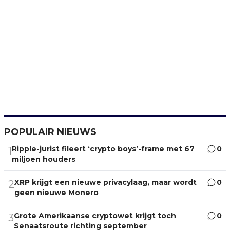
POPULAIR NIEUWS
Ripple-jurist fileert ‘crypto boys’-frame met 67
0
1
miljoen houders
XRP krijgt een nieuwe privacylaag, maar wordt
0
2
geen nieuwe Monero
Grote Amerikaanse cryptowet krijgt toch
0
3
Senaatsroute richting september