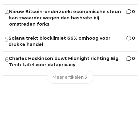
Nieuw Bitcoin-onderzoek: economische steun
0
4
kan zwaarder wegen dan hashrate bij
omstreden forks
Solana trekt blocklimiet 66% omhoog voor
0
5
drukke handel
Charles Hoskinson duwt Midnight richting Big
0
6
Tech-tafel voor dataprivacy
Meer artikelen