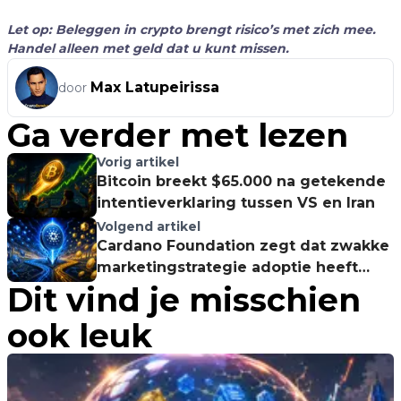
Let op: Beleggen in crypto brengt risico’s met zich mee.
Handel alleen met geld dat u kunt missen.
Max Latupeirissa
door
Ga verder met lezen
Vorig artikel
Bitcoin breekt $65.000 na getekende
intentieverklaring tussen VS en Iran
Volgend artikel
Cardano Foundation zegt dat zwakke
marketingstrategie adoptie heeft
Dit vind je misschien
geremd
ook leuk