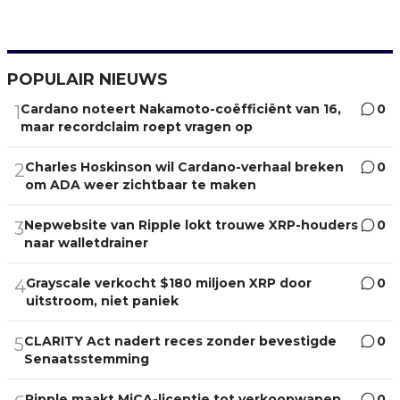
POPULAIR NIEUWS
Cardano noteert Nakamoto-coëfficiënt van 16,
0
1
maar recordclaim roept vragen op
Charles Hoskinson wil Cardano-verhaal breken
0
2
om ADA weer zichtbaar te maken
Nepwebsite van Ripple lokt trouwe XRP-houders
0
3
naar walletdrainer
Grayscale verkocht $180 miljoen XRP door
0
4
uitstroom, niet paniek
CLARITY Act nadert reces zonder bevestigde
0
5
Senaatsstemming
Ripple maakt MiCA-licentie tot verkoopwapen
0