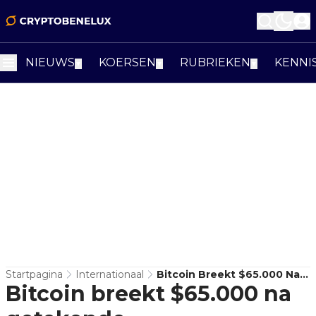
NIEUWS
KOERSEN
RUBRIEKEN
KENNI
▼
▼
▼
Startpagina
Internationaal
Bitcoin Breekt $65.000 Na
Bitcoin breekt $65.000 na
Getekende
Intentieverklaring Tussen