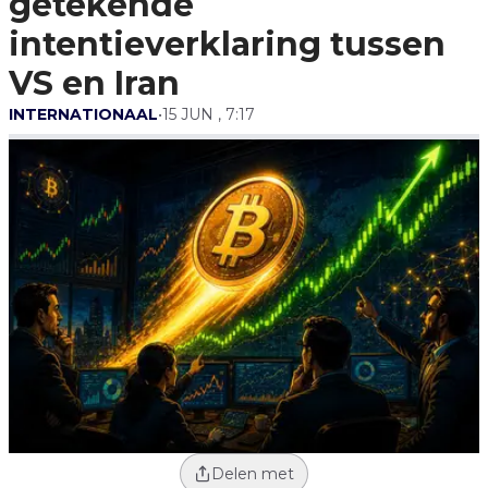
getekende
VS En Iran
intentieverklaring tussen
VS en Iran
INTERNATIONAAL
•
15 JUN , 7:17
Delen met