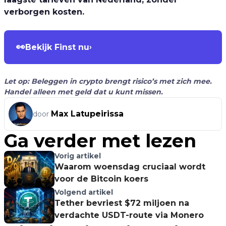
verborgen kosten.
👀
Bekijk Finst nu
›
Let op: Beleggen in crypto brengt risico’s met zich mee.
Handel alleen met geld dat u kunt missen.
Max Latupeirissa
door
Ga verder met lezen
Vorig artikel
Waarom woensdag cruciaal wordt
voor de Bitcoin koers
Volgend artikel
Tether bevriest $72 miljoen na
verdachte USDT-route via Monero