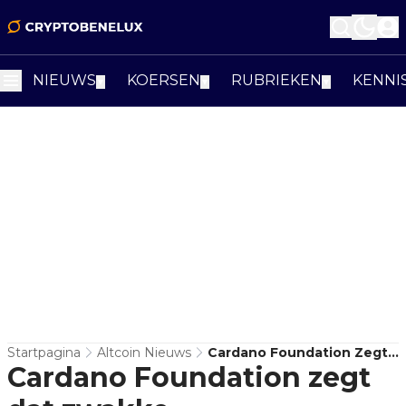
NIEUWS
KOERSEN
RUBRIEKEN
KENNI
▼
▼
▼
Startpagina
Altcoin Nieuws
Cardano Foundation Zegt
Cardano Foundation zegt
Dat Zwakke
Marketingstrategie