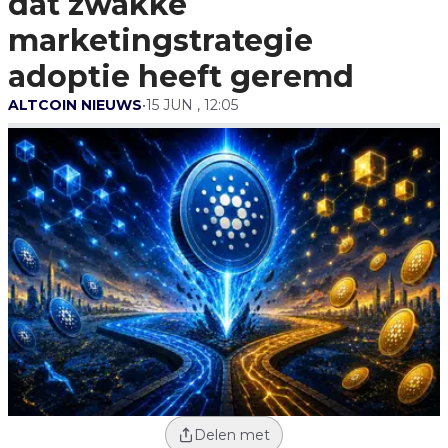
dat zwakke
Adoptie Heeft Geremd
marketingstrategie
adoptie heeft geremd
ALTCOIN NIEUWS
•
15 JUN , 12:05
Delen met