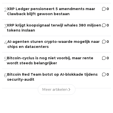
XRP Ledger pensioneert 5 amendments maar
0
2
Clawback blijft gewoon bestaan
XRP krijgt koopsignaal terwijl whales 380 miljoen
0
3
tokens inslaan
AI-agenten sturen crypto-waarde mogelijk naar
0
4
chips en datacenters
Bitcoin-cyclus is nog niet voorbij, maar rente
0
5
wordt steeds belangrijker
Bitcoin Red Team botst op AI-blokkade tijdens
0
6
security-audit
Meer artikelen