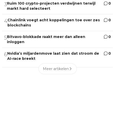
Ruim 100 crypto-projecten verdwijnen terwijl
0
3
markt hard selecteert
Chainlink voegt acht koppelingen toe over zes
0
4
blockchains
Bitvavo-blokkade raakt meer dan alleen
0
5
inloggen
Nvidia’s miljardenmove laat zien dat stroom de
0
6
AI-race breekt
Meer artikelen