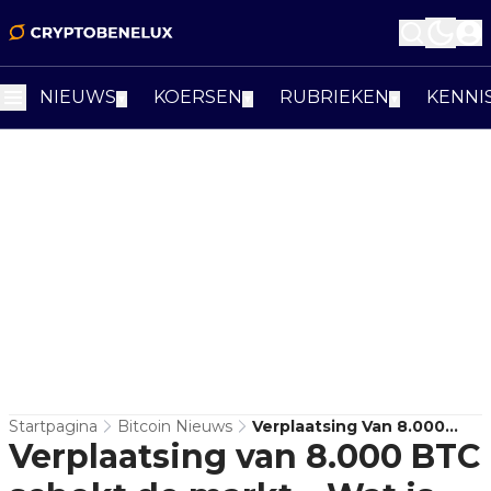
NIEUWS
KOERSEN
RUBRIEKEN
KENNI
▼
▼
▼
Startpagina
Bitcoin Nieuws
Verplaatsing Van 8.000
Verplaatsing van 8.000 BTC
BTC Schokt De Markt –
Wat Is Hier Aan De Hand?