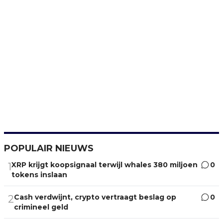
POPULAIR NIEUWS
XRP krijgt koopsignaal terwijl whales 380 miljoen
0
1
tokens inslaan
Cash verdwijnt, crypto vertraagt beslag op
0
2
crimineel geld