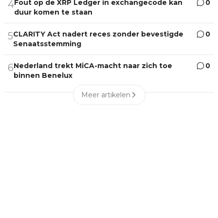
Fout op de XRP Ledger in exchangecode kan
0
4
duur komen te staan
CLARITY Act nadert reces zonder bevestigde
0
5
Senaatsstemming
Nederland trekt MiCA-macht naar zich toe
0
6
binnen Benelux
Meer artikelen