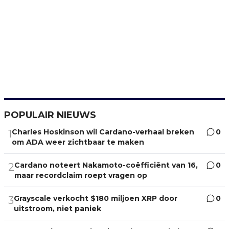
POPULAIR NIEUWS
Charles Hoskinson wil Cardano-verhaal breken
0
1
om ADA weer zichtbaar te maken
Cardano noteert Nakamoto-coëfficiënt van 16,
0
2
maar recordclaim roept vragen op
Grayscale verkocht $180 miljoen XRP door
0
3
uitstroom, niet paniek