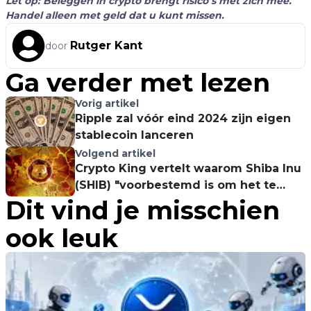
Let op: Beleggen in crypto brengt risico’s met zich mee.
Handel alleen met geld dat u kunt missen.
Rutger Kant
door
Ga verder met lezen
Vorig artikel
Ripple zal vóór eind 2024 zijn eigen
stablecoin lanceren
Volgend artikel
Crypto King vertelt waarom Shiba Inu
(SHIB) "voorbestemd is om het te
Dit vind je misschien
maken"
ook leuk