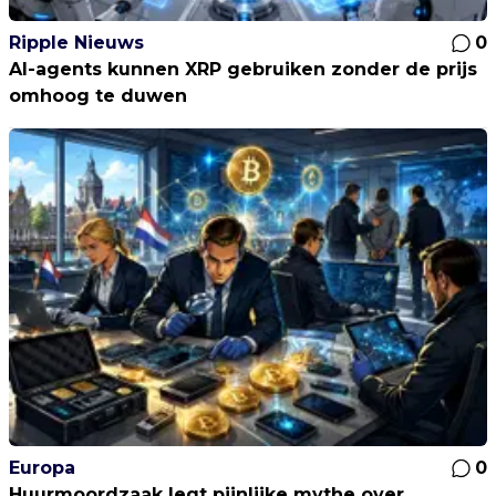
Ripple Nieuws
0
AI-agents kunnen XRP gebruiken zonder de prijs
omhoog te duwen
Europa
0
Huurmoordzaak legt pijnlijke mythe over