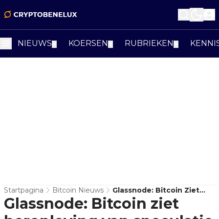
NIEUWS
KOERSEN
RUBRIEKEN
KENNI
▼
▼
▼
Startpagina
Bitcoin Nieuws
Glassnode: Bitcoin Ziet
Glassnode: Bitcoin ziet
Heropleving Van
Speculatie