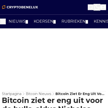
NIEUWS
KOERSEN
RUBRIEKEN
KENNI
▼
▼
▼
Startpagina
Bitcoin Nieuws
Bitcoin Ziet Er Eng Uit Voor
Bitcoin ziet er eng uit voor
De Bulls, Aldus Nicholas
Merten