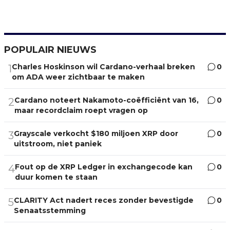
POPULAIR NIEUWS
Charles Hoskinson wil Cardano-verhaal breken
0
1
om ADA weer zichtbaar te maken
Cardano noteert Nakamoto-coëfficiënt van 16,
0
2
maar recordclaim roept vragen op
Grayscale verkocht $180 miljoen XRP door
0
3
uitstroom, niet paniek
Fout op de XRP Ledger in exchangecode kan
0
4
duur komen te staan
CLARITY Act nadert reces zonder bevestigde
0
5
Senaatsstemming