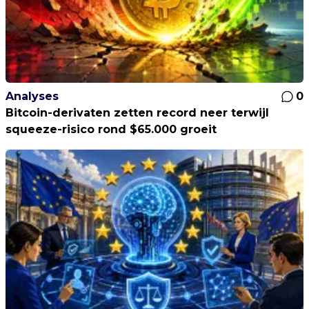
Analyses
0
Bitcoin-derivaten zetten record neer terwijl
squeeze-risico rond $65.000 groeit