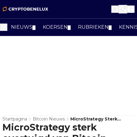
NIEUWS
KOERSEN
RUBRIEKEN
KENNI
▼
▼
▼
Startpagina
Bitcoin Nieuws
MicroStrategy Sterk
MicroStrategy sterk
Overtuigd Van Bitcoin-
Strategie, Aldus Q1