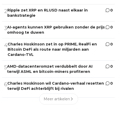
Ripple zet XRP en RLUSD naast elkaar in
0
2
bankstrategie
AI-agents kunnen XRP gebruiken zonder de prijs
0
3
omhoog te duwen
Charles Hoskinson zet in op PRIME, RealFi en
0
4
Bitcoin DeFi als route naar miljarden aan
Cardano-TVL
AMD-datacenteromzet verdubbelt door AI
0
5
terwijl ASML en bitcoin-miners profiteren
Charles Hoskinson wil Cardano-verhaal resetten
0
6
terwijl DeFi achterblijft bij rivalen
Meer artikelen