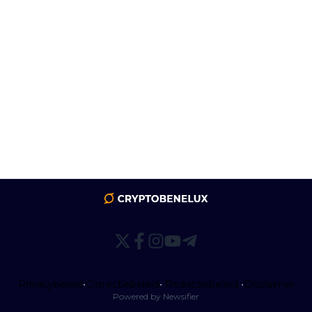
Privacybeleid
•
Correctiebeleid
•
Redactiebeleid
•
Disclaimer
Powered by Newsifier