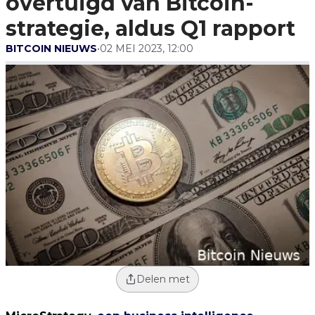
overtuigd van Bitcoin-
Rapport
strategie, aldus Q1 rapport
BITCOIN NIEUWS
•
02 MEI 2023, 12:00
Delen met